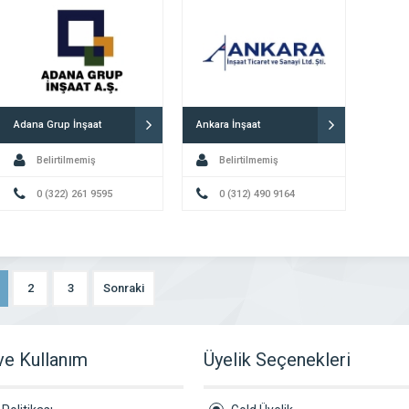
Adana Grup İnşaat
Ankara İnşaat
Belirtilmemiş
Belirtilmemiş
0 (322) 261 9595
0 (312) 490 9164
2
3
Sonraki
 ve Kullanım
Üyelik Seçenekleri