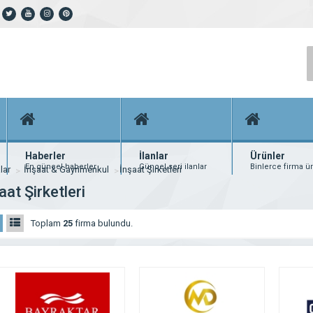
Haberler
İlanlar
Ürünler
En güncel haberler
Güncel seri ilanlar
Binlerce firma ü
lar
İnşaat & Gayrimenkul
İnşaat Şirketleri
aat Şirketleri
Toplam
25
firma bulundu.