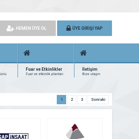
HEMEN ÜYE OL
ÜYE GİRİŞİ YAP
Fuar ve Etkinlikler
İletişim
rünü
Fuar ve etkinlik planları
Bize ulaşın
1
2
3
Sonraki