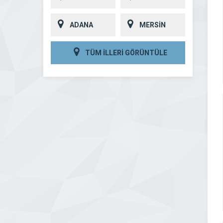
ADANA
MERSİN
TÜM İLLERİ GÖRÜNTÜLE