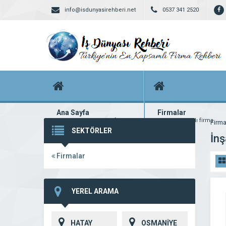
info@isdunyasirehberi.net
0537 341 2520
Ana Sayfa
Firmalar
Firma rehberi ana sayfanız
Yüzlerce kayıtlı firma
Firma
SEKTÖRLER
İnş
Firmalar
YEREL ARAMA
HATAY
OSMANİYE