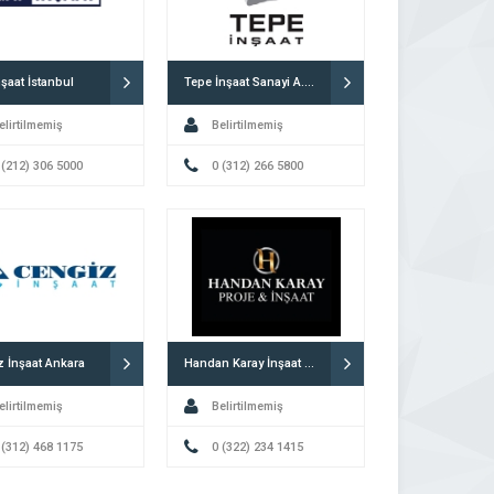
şaat İstanbul
Tepe İnşaat Sanayi A.Ş. Ankara
elirtilmemiş
Belirtilmemiş
 (212) 306 5000
0 (312) 266 5800
 İnşaat Ankara
Handan Karay İnşaat Adana
elirtilmemiş
Belirtilmemiş
 (312) 468 1175
0 (322) 234 1415