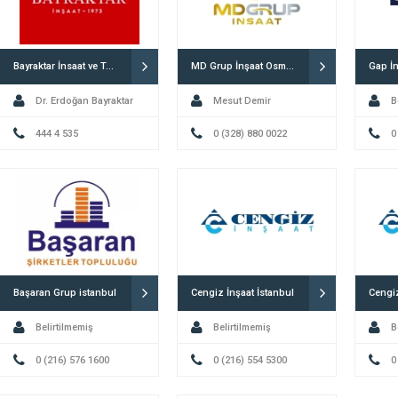
Bayraktar İnsaat ve Taahhüt A.Ş. İstanbul
MD Grup İnşaat Osmaniye
Gap İn
Dr. Erdoğan Bayraktar
Mesut Demir
B
444 4 535
0 (328) 880 0022
0
Başaran Grup istanbul
Cengiz İnşaat İstanbul
Cengiz
Belirtilmemiş
Belirtilmemiş
B
0 (216) 576 1600
0 (216) 554 5300
0