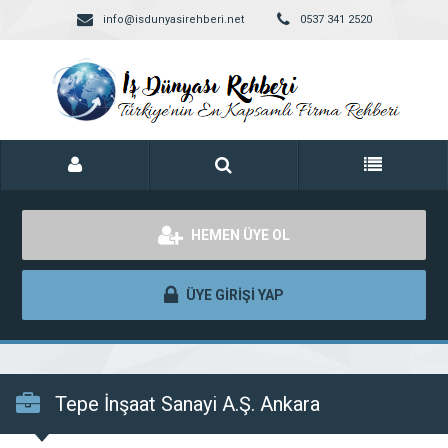
info@isdunyasirehberi.net
0537 341 2520
HEMEN ÜYE OL
ÜYE GİRİŞİ YAP
Tepe İnşaat Sanayi A.Ş. Ankara