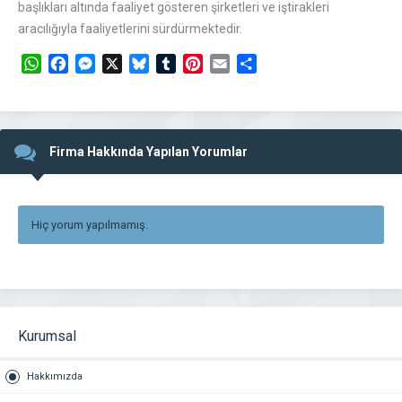
başlıkları altında faaliyet gösteren şirketleri ve iştirakleri
aracılığıyla faaliyetlerini sürdürmektedir.
WhatsApp
Facebook
Messenger
X
Bluesky
Tumblr
Pinterest
Email
Share
Firma Hakkında Yapılan Yorumlar
Hiç yorum yapılmamış.
Kurumsal
Hakkımızda