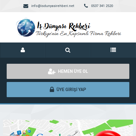
info@isdunyasirehberi.net
0537 341 2520
HEMEN ÜYE OL
ÜYE GİRİŞİ YAP