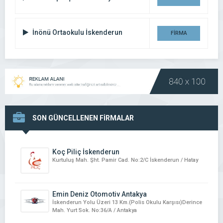
DETAYI
İnönü Ortaokulu İskenderun
FİRMA
DETAYI
SON GÜNCELLENEN FİRMALAR
Koç Piliç İskenderun
Kurtuluş Mah. Şht. Pamir Cad. No:2/C İskenderun / Hatay
Emin Deniz Otomotiv Antakya
İskenderun Yolu Üzeri 13 Km.(Polis Okulu Karşısı)Derince
Mah. Yurt Sok. No:36/A / Antakya