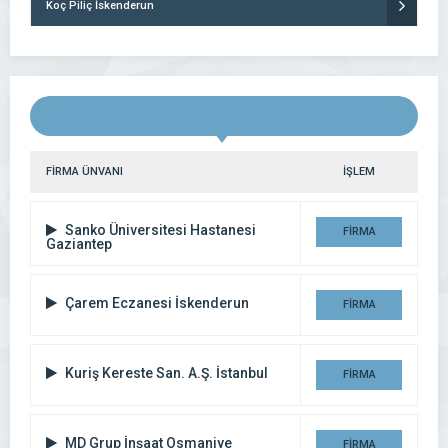
Koç Piliç İskenderun
FİRMA ÜNVANI
İŞLEM
Sanko Üniversitesi Hastanesi
FİRMA
Gaziantep
DETAYI
Çarem Eczanesi İskenderun
FİRMA
DETAYI
Kuriş Kereste San. A.Ş. İstanbul
FİRMA
DETAYI
MD Grup İnşaat Osmaniye
FİRMA