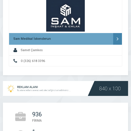
Sam Medikal İskenderun
Samet Çamkes
0 (326) 618 3396
936
FİRMA