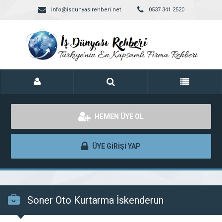
info@isdunyasirehberi.net
0537 341 2520
HEMEN ÜYE OL
ÜYE GİRİŞİ YAP
Soner Oto Kurtarma İskenderun