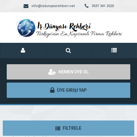
info@isdunyasirehberi.net
0537 341 2520
HEMEN ÜYE OL
ÜYE GİRİŞİ YAP
FİLTRELE