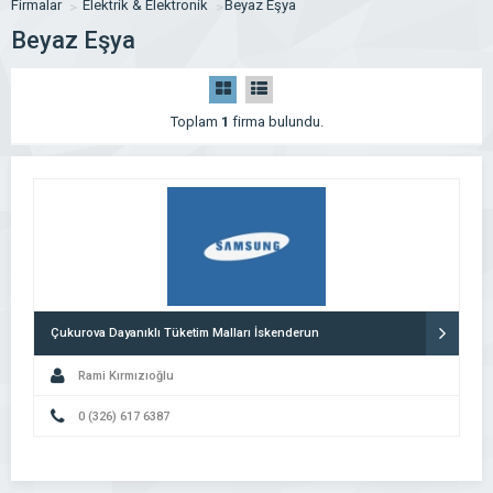
Firmalar
Elektrik & Elektronik
Beyaz Eşya
Beyaz Eşya
Toplam
1
firma bulundu.
Çukurova Dayanıklı Tüketim Malları İskenderun
Rami Kırmızıoğlu
0 (326) 617 6387