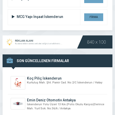
DETAYI
MCG Yapı İnşaat İskenderun
FİRMA
DETAYI
SON GÜNCELLENEN FİRMALAR
Koç Piliç İskenderun
Kurtuluş Mah. Şht. Pamir Cad. No:2/C İskenderun / Hatay
Emin Deniz Otomotiv Antakya
İskenderun Yolu Üzeri 13 Km.(Polis Okulu Karşısı)Derince
Mah. Yurt Sok. No:36/A / Antakya