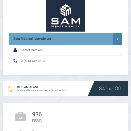
Sam Medikal İskenderun
Samet Çamkes
0 (326) 618 3396
936
FİRMA