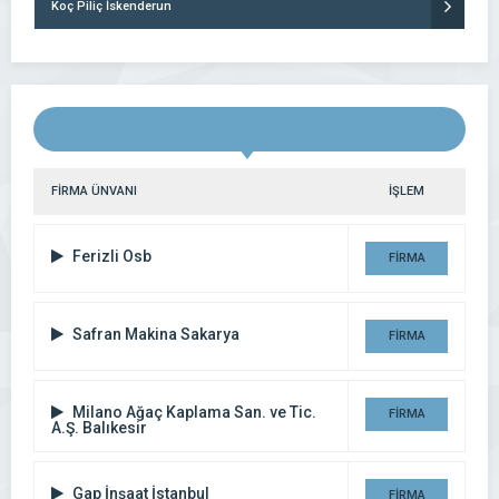
Koç Piliç İskenderun
FİRMA ÜNVANI
İŞLEM
Ferizli Osb
FİRMA
DETAYI
Safran Makina Sakarya
FİRMA
DETAYI
Milano Ağaç Kaplama San. ve Tic.
FİRMA
A.Ş. Balıkesir
DETAYI
Gap İnşaat İstanbul
FİRMA