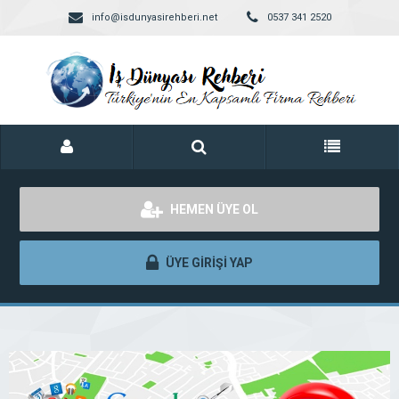
info@isdunyasirehberi.net
0537 341 2520
HEMEN ÜYE OL
ÜYE GİRİŞİ YAP