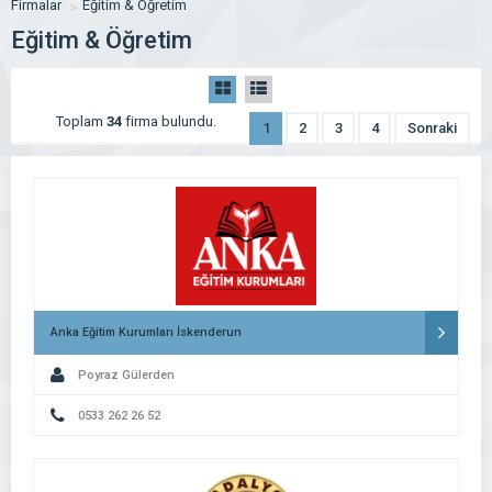
Firmalar
Eğitim & Öğretim
Eğitim & Öğretim
Toplam
34
firma bulundu.
1
2
3
4
Sonraki
Anka Eğitim Kurumları İskenderun
Poyraz Gülerden
0533 262 26 52