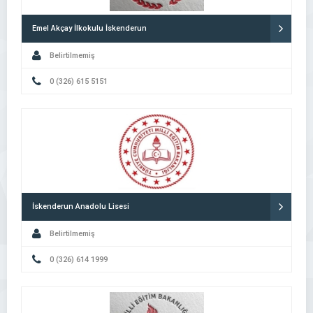
Emel Akçay İlkokulu İskenderun
Belirtilmemiş
0 (326) 615 5151
İskenderun Anadolu Lisesi
Belirtilmemiş
0 (326) 614 1999