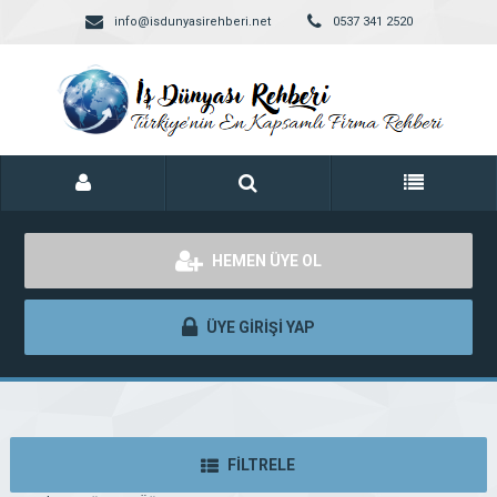
info@isdunyasirehberi.net
0537 341 2520
HEMEN ÜYE OL
ÜYE GİRİŞİ YAP
FİLTRELE