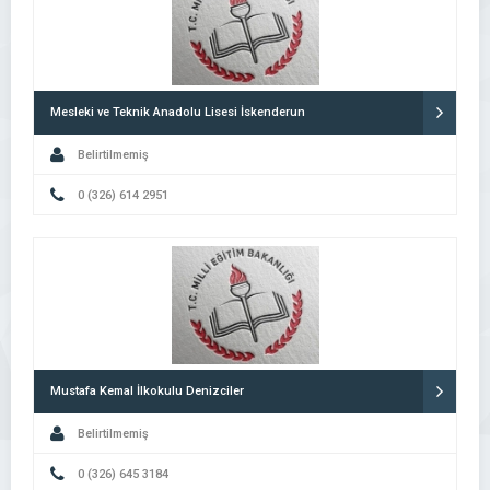
Mesleki ve Teknik Anadolu Lisesi İskenderun
Belirtilmemiş
0 (326) 614 2951
Mustafa Kemal İlkokulu Denizciler
Belirtilmemiş
0 (326) 645 3184