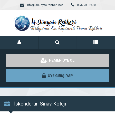
info@isdunyasirehberi.net
0537 341 2520
HEMEN ÜYE OL
ÜYE GİRİŞİ YAP
İskenderun Sınav Koleji