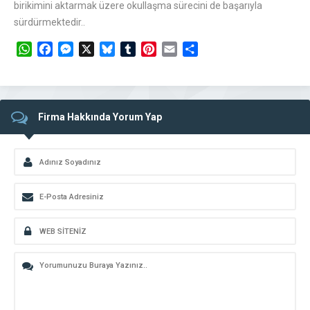
birikimini aktarmak üzere okullaşma sürecini de başarıyla
sürdürmektedir..
WhatsApp
Facebook
Messenger
X
Bluesky
Tumblr
Pinterest
Email
Share
Firma Hakkında Yorum Yap