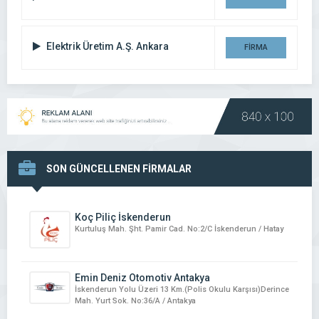
DETAYI
Elektrik Üretim A.Ş. Ankara
FİRMA
DETAYI
SON GÜNCELLENEN FİRMALAR
Koç Piliç İskenderun
Kurtuluş Mah. Şht. Pamir Cad. No:2/C İskenderun / Hatay
Emin Deniz Otomotiv Antakya
İskenderun Yolu Üzeri 13 Km.(Polis Okulu Karşısı)Derince
Mah. Yurt Sok. No:36/A / Antakya