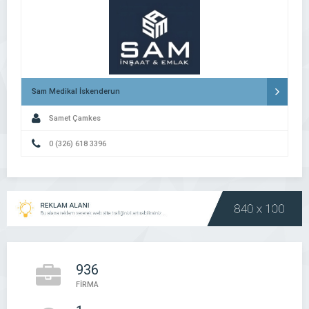
Sam Medikal İskenderun
Samet Çamkes
0 (326) 618 3396
936
FİRMA