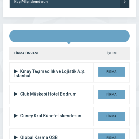
Koç Piliç İskenderun
FİRMA ÜNVANI
İŞLEM
Kınay Taşımacılık ve Lojistik A.Ş.
FİRMA
İstanbul
DETAYI
Club Müskebi Hotel Bodrum
FİRMA
DETAYI
Güney Kral Künefe İskenderun
FİRMA
DETAYI
Global Karma OSB
FİRMA