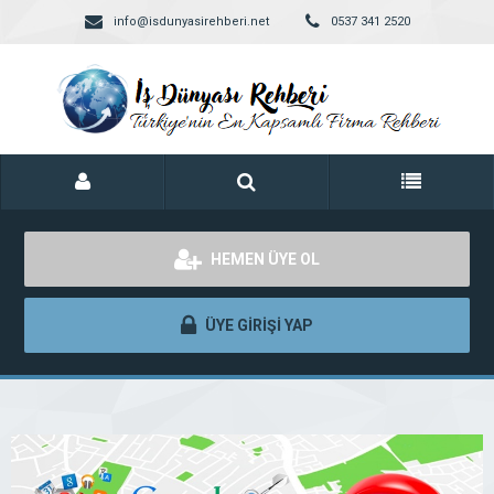
info@isdunyasirehberi.net
0537 341 2520
HEMEN ÜYE OL
ÜYE GİRİŞİ YAP