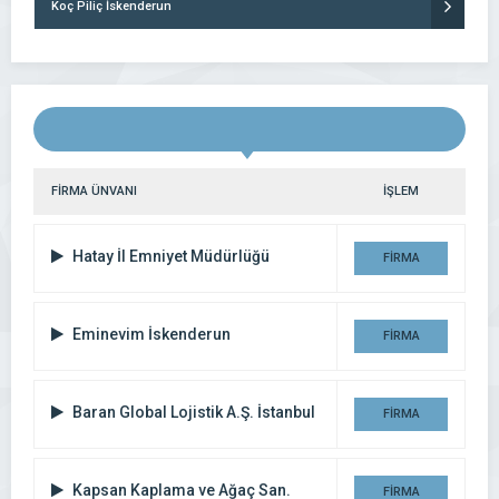
Koç Piliç İskenderun
FİRMA ÜNVANI
İŞLEM
Hatay İl Emniyet Müdürlüğü
FİRMA
DETAYI
Eminevim İskenderun
FİRMA
DETAYI
Baran Global Lojistik A.Ş. İstanbul
FİRMA
DETAYI
Kapsan Kaplama ve Ağaç San.
FİRMA