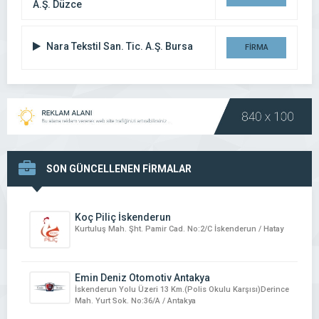
A.Ş. Düzce
DETAYI
Nara Tekstil San. Tic. A.Ş. Bursa
FİRMA
DETAYI
SON GÜNCELLENEN FİRMALAR
Koç Piliç İskenderun
Kurtuluş Mah. Şht. Pamir Cad. No:2/C İskenderun / Hatay
Emin Deniz Otomotiv Antakya
İskenderun Yolu Üzeri 13 Km.(Polis Okulu Karşısı)Derince
Mah. Yurt Sok. No:36/A / Antakya