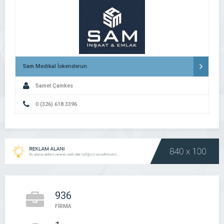
Sam Medikal İskenderun
Samet Çamkes
0 (326) 618 3396
936
FİRMA