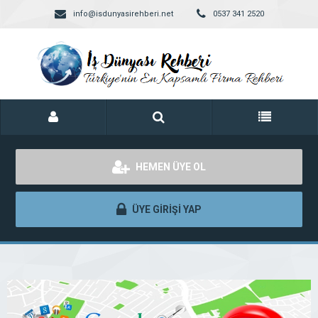
info@isdunyasirehberi.net
0537 341 2520
HEMEN ÜYE OL
ÜYE GİRİŞİ YAP