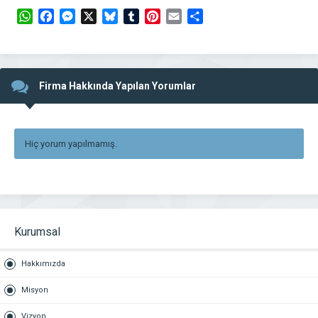
WhatsApp
Facebook
Messenger
X
Bluesky
Tumblr
Pinterest
Email
Share
Firma Hakkında Yapılan Yorumlar
Hiç yorum yapılmamış.
Kurumsal
Hakkımızda
Misyon
Vizyon