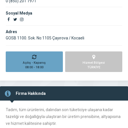
0 (850) 201 1971
Sosyal Medya
Adres
GOSB 1100. Sok. No:1105 Çayırova / Kocaeli
Açılış - Kapanış
Hizmet Bölgesi
08:00 - 18:00
TÜRKİYE
Firma Hakkında
Tadım, tüm ürünlerini, dalından son tüketiciye ulaşana kadar
tazeliği ve doğallığıyla ulaştıran bir üretim prensibine, altyapısına
ve hizmet kalitesine sahiptir.