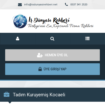
info@isdunyasirehberi.net
0537 341 2520
HEMEN ÜYE OL
ÜYE GİRİŞİ YAP
Tadım Kuruyemiş Kocaeli