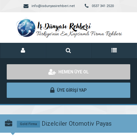
info@isdunyasirehberi.net
0537 341 2520
HEMEN ÜYE OL
ÜYE GİRİŞİ YAP
Dizelciler Otomotiv Payas
Gold Firma