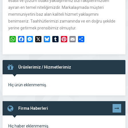
esaslı ve çözüm odaklı yaklaşımımız bizi rakiplerimizden
ayıran en temel niteliğimizdir. Markalaşmada müşteri
memnuniyetini baz alan kaliteli hizmet yaklaşımını
benimseriz. Taahhütlerimizi zamanında ve en doğru şekilde
yerine getirmek prensibimiz olmuştur.
WhatsApp
Facebook
Messenger
X
Bluesky
Tumblr
Pinterest
Email
Share
Ürünlerimiz / Hizmetlerimiz
Hiç ürün eklenmemiş.
Firma Haberleri
Tümünü
Gör
Hiç haber eklenmemiş.