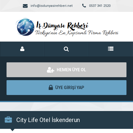
info@isdunyasirehberi.net
0537 341 2520
HEMEN ÜYE OL
ÜYE GİRİŞİ YAP
City Life Otel İskenderun