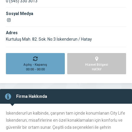
0 (545) 330 3013
Sosyal Medya
Adres
Kurtuluş Mah. 82. Sok. No:3 İskenderun / Hatay
Açılış - Kapanış
Hizmet Bölgesi
00:00 - 00:00
HATAY
Firma Hakkında
İskenderun’un kalbinde, çarşının tam içinde konumlanan City Life
İskenderun; misafirlerine en özel konaklamaları için konforlu ve
güvenilir bir ortam sunar. Çeşitli oda seçenekleri ile şehrin