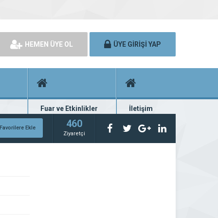
HEMEN ÜYE OL
ÜYE GİRİŞİ YAP
Fuar ve Etkinlikler
İletişim
rünü
Fuar ve etkinlik planları
Bize ulaşın
460
Favorilere Ekle
Ziyaretçi