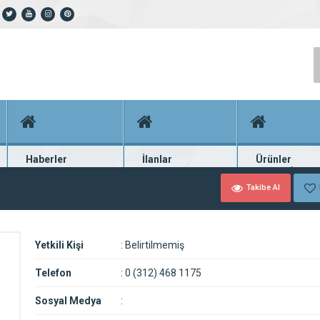
Haberler
İlanlar
Ürünler
En güncel haberler
Güncel seri ilanlar
Binlerce firma ü
Takibe Al
Yetkili Kişi
:
Belirtilmemiş
Telefon
:
0 (312) 468 1175
Sosyal Medya
: