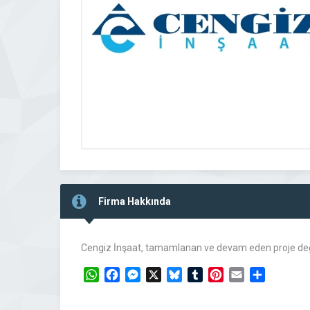
Firma Hakkında
Cengiz İnşaat, tamamlanan ve devam eden proje değerin
WhatsApp
Facebook
Messenger
X
Bluesky
Tumblr
Pinterest
Email
Share