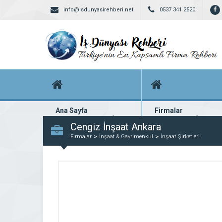
info@isdunyasirehberi.net
0537 341 2520
Ana Sayfa
Firmalar
Firma rehberi ana sayfanız
Yüzlerce kayıtlı firma
Cengiz İnşaat Ankara
Firmalar
İnşaat & Gayrimenkul
İnşaat Şirketleri