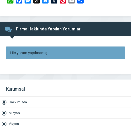
WhatsApp
Facebook
Messenger
X
Bluesky
Tumblr
Pinterest
Email
Share
Firma Hakkında Yapılan Yorumlar
Hiç yorum yapılmamış.
Kurumsal
Hakkımızda
Misyon
Vizyon