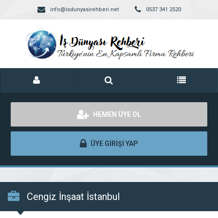
info@isdunyasirehberi.net
0537 341 2520
HEMEN ÜYE OL
ÜYE GİRİŞİ YAP
Cengiz İnşaat İstanbul