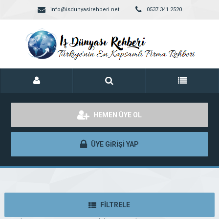
info@isdunyasirehberi.net
0537 341 2520
HEMEN ÜYE OL
ÜYE GİRİŞİ YAP
FİLTRELE