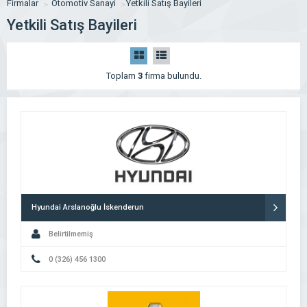
Firmalar
Otomotiv Sanayi
Yetkili Satış Bayileri
Yetkili Satış Bayileri
Toplam
3
firma bulundu.
Hyundai Arslanoğlu İskenderun
Belirtilmemiş
0 (326) 456 1300