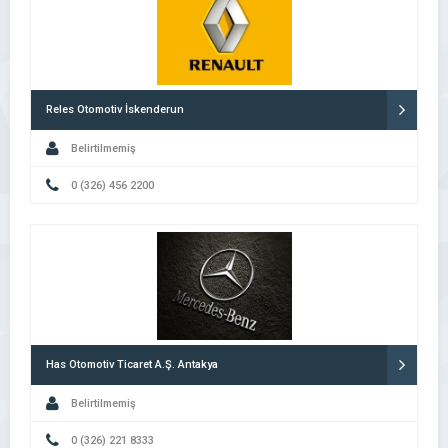
Reles Otomotiv İskenderun
Belirtilmemiş
0 (326) 456 2200
Has Otomotiv Ticaret A.Ş. Antakya
Belirtilmemiş
0 (326) 221 8333