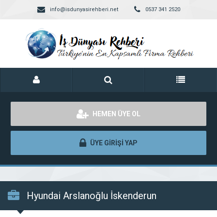
info@isdunyasirehberi.net
0537 341 2520
HEMEN ÜYE OL
ÜYE GİRİŞİ YAP
Hyundai Arslanoğlu İskenderun