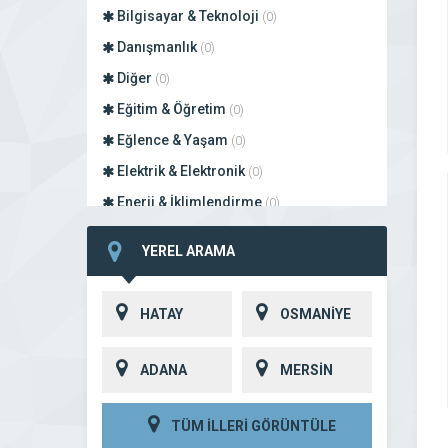
Bilgisayar & Teknoloji
(0)
Danışmanlık
(0)
Diğer
(0)
Eğitim & Öğretim
(0)
Eğlence & Yaşam
(0)
Elektrik & Elektronik
(0)
Enerji & İklimlendirme
(0)
Finans
(0)
YEREL ARAMA
Giyim & Tekstil
(0)
Gıda
(0)
HATAY
OSMANİYE
Hizmet
(0)
İnşaat & Gayrimenkul
(0)
ADANA
MERSİN
Lokanta & Restoran
(0)
Motosiklet Sanayi
(0)
TÜM İLLERİ GÖRÜNTÜLE