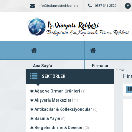
info@isdunyasirehberi.net
0537 341 2520
Ana Sayfa
Firmalar
Firma rehberi ana sayfanız
Yüzlerce kayıtlı firma
Fir
SEKTÖRLER
Ağaç ve Orman Ürünleri
(1)
Alışveriş Merkezleri
(1)
Antikacılar & Kolleksiyoncular
(0)
Basın & Yayın
(0)
Belgelendirme & Denetim
(0)