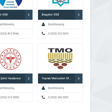
ir OSB
Beyşehir OSB
elirtilmemiş
Belirtilmemiş
 (332) 812 9346
0 (332) 512 9341
 Şehir Hastanesi
Toprak Mahsulleri Ofisi Konya
elirtilmemiş
Belirtilmemiş
 (332) 310 5000
0 (332) 346 0551