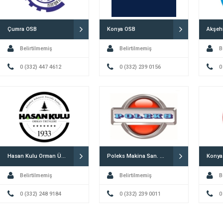
Çumra OSB
Konya OSB
Akşeh
Belirtilmemiş
Belirtilmemiş
B
0 (332) 447 4612
0 (332) 239 0156
0
Hasan Kulu Orman Ürünleri A.Ş. Konya
Poleks Makina San. ve Tic. A.Ş. Konya
Konya
Belirtilmemiş
Belirtilmemiş
B
0 (332) 248 9184
0 (332) 239 0011
0