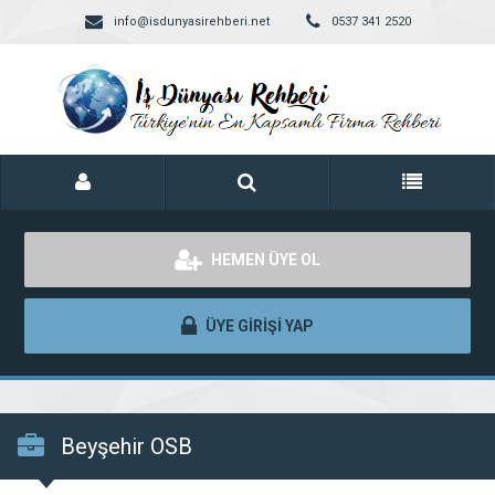
info@isdunyasirehberi.net
0537 341 2520
HEMEN ÜYE OL
ÜYE GİRİŞİ YAP
Beyşehir OSB