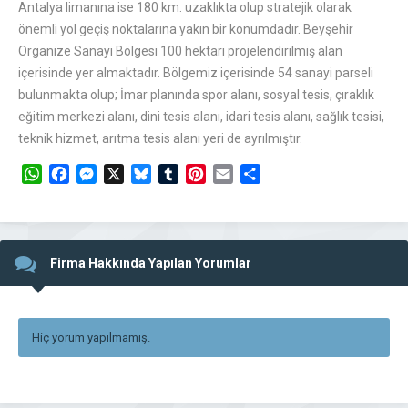
Antalya limanına ise 180 km. uzaklıkta olup stratejik olarak
önemli yol geçiş noktalarına yakın bir konumdadır. Beyşehir
Organize Sanayi Bölgesi 100 hektarı projelendirilmiş alan
içerisinde yer almaktadır. Bölgemiz içerisinde 54 sanayi parseli
bulunmakta olup; İmar planında spor alanı, sosyal tesis, çıraklık
eğitim merkezi alanı, dini tesis alanı, idari tesis alanı, sağlık tesisi,
teknik hizmet, arıtma tesis alanı yeri de ayrılmıştır.
WhatsApp
Facebook
Messenger
X
Bluesky
Tumblr
Pinterest
Email
Share
Firma Hakkında Yapılan Yorumlar
Hiç yorum yapılmamış.