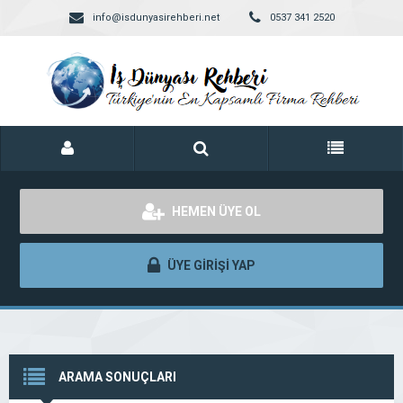
info@isdunyasirehberi.net
0537 341 2520
HEMEN ÜYE OL
ÜYE GİRİŞİ YAP
ARAMA SONUÇLARI