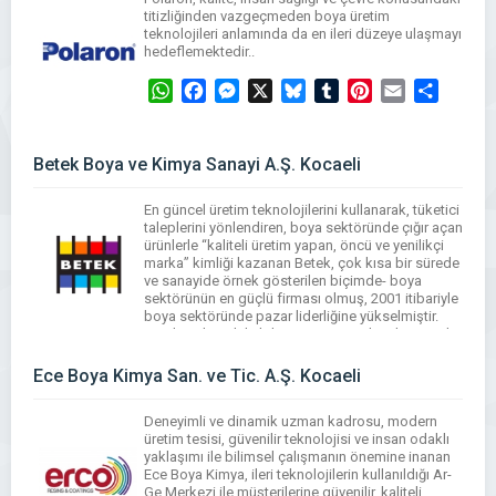
WhatsApp
Facebook
Messenger
X
Bluesky
Tumblr
Pinterest
Email
Share
titizliğinden vazgeçmeden boya üretim
teknolojileri anlamında da en ileri düzeye ulaşmayı
hedeflemektedir..
WhatsApp
Facebook
Messenger
X
Bluesky
Tumblr
Pinterest
Email
Share
Betek Boya ve Kimya Sanayi A.Ş. Kocaeli
En güncel üretim teknolojilerini kullanarak, tüketici
taleplerini yönlendiren, boya sektöründe çığır açan
ürünlerle “kaliteli üretim yapan, öncü ve yenilikçi
marka” kimliği kazanan Betek, çok kısa bir sürede
ve sanayide örnek gösterilen biçimde- boya
sektörünün en güçlü firması olmuş, 2001 itibariyle
boya sektöründe pazar liderliğine yükselmiştir.
Betek, sektördeki lider pozisyona ulaşırken marka
yatırımının da önemine inanarak […]
Ece Boya Kimya San. ve Tic. A.Ş. Kocaeli
WhatsApp
Facebook
Messenger
X
Bluesky
Tumblr
Pinterest
Email
Share
Deneyimli ve dinamik uzman kadrosu, modern
üretim tesisi, güvenilir teknolojisi ve insan odaklı
yaklaşımı ile bilimsel çalışmanın önemine inanan
Ece Boya Kimya, ileri teknolojilerin kullanıldığı Ar-
Ge Merkezi ile müşterilerine güvenilir, kaliteli,