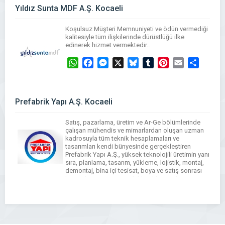
WhatsApp
Facebook
Messenger
X
Bluesky
Tumblr
Pinterest
Email
Share
Yıldız Sunta MDF A.Ş. Kocaeli
Koşulsuz Müşteri Memnuniyeti ve ödün vermediği
kalitesiyle tüm ilişkilerinde dürüstlüğü ilke
edinerek hizmet vermektedir..
WhatsApp
Facebook
Messenger
X
Bluesky
Tumblr
Pinterest
Email
Share
Prefabrik Yapı A.Ş. Kocaeli
Satış, pazarlama, üretim ve Ar-Ge bölümlerinde
çalışan mühendis ve mimarlardan oluşan uzman
kadrosuyla tüm teknik hesaplamaları ve
tasarımları kendi bünyesinde gerçekleştiren
Prefabrik Yapı A.Ş., yüksek teknolojili üretimin yanı
sıra, planlama, tasarım, yükleme, lojistik, montaj,
demontaj, bina içi tesisat, boya ve satış sonrası
hizmetleri ve müşteri odaklı yaklaşımıyla
Türkiye’de ve uluslararası platformlarda hizmet
sunmaya devam etmektedir.
WhatsApp
Facebook
Messenger
X
Bluesky
Tumblr
Pinterest
Email
Share