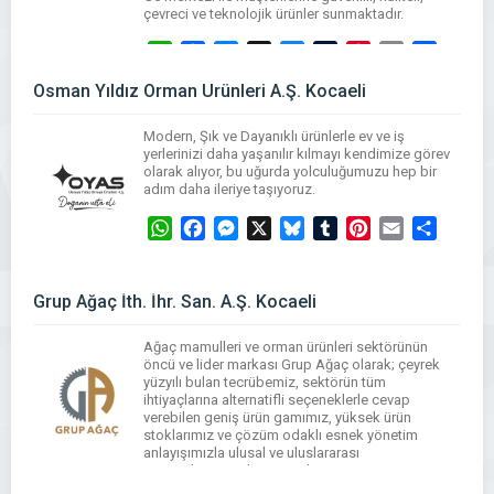
çevreci ve teknolojik ürünler sunmaktadır.
WhatsApp
Facebook
Messenger
X
Bluesky
Tumblr
Pinterest
Email
Share
Osman Yıldız Orman Ürünleri A.Ş. Kocaeli
Modern, Şık ve Dayanıklı ürünlerle ev ve iş
yerlerinizi daha yaşanılır kılmayı kendimize görev
olarak alıyor, bu uğurda yolculuğumuzu hep bir
adım daha ileriye taşıyoruz.
WhatsApp
Facebook
Messenger
X
Bluesky
Tumblr
Pinterest
Email
Share
Grup Ağaç İth. İhr. San. A.Ş. Kocaeli
Ağaç mamulleri ve orman ürünleri sektörünün
öncü ve lider markası Grup Ağaç olarak; çeyrek
yüzyılı bulan tecrübemiz, sektörün tüm
ihtiyaçlarına alternatifli seçeneklerle cevap
verebilen geniş ürün gamımız, yüksek ürün
stoklarımız ve çözüm odaklı esnek yönetim
anlayışımızla ulusal ve uluslararası
müşterilerimizin hizmetindeyiz.