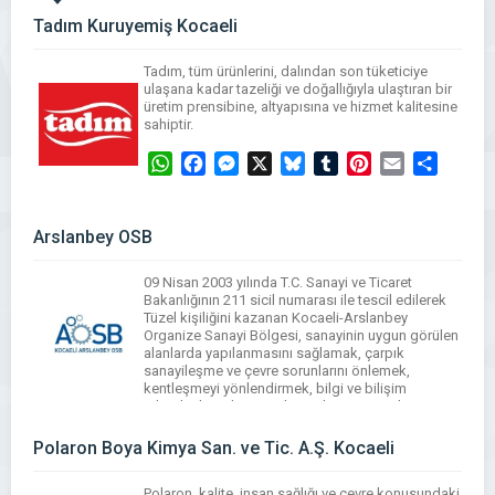
Tadım Kuruyemiş Kocaeli
Tadım, tüm ürünlerini, dalından son tüketiciye
ulaşana kadar tazeliği ve doğallığıyla ulaştıran bir
üretim prensibine, altyapısına ve hizmet kalitesine
sahiptir.
WhatsApp
Facebook
Messenger
X
Bluesky
Tumblr
Pinterest
Email
Share
Arslanbey OSB
09 Nisan 2003 yılında T.C. Sanayi ve Ticaret
Bakanlığının 211 sicil numarası ile tescil edilerek
Tüzel kişiliğini kazanan Kocaeli-Arslanbey
Organize Sanayi Bölgesi, sanayinin uygun görülen
alanlarda yapılanmasını sağlamak, çarpık
sanayileşme ve çevre sorunlarını önlemek,
kentleşmeyi yönlendirmek, bilgi ve bilişim
teknolojilerinden yararlanmak, sanayi türlerini
belirli bir plan dahilinde yerleştirilmesi ve
geliştirilmesi amaçlarına hizmet etmektedir.
Polaron Boya Kimya San. ve Tic. A.Ş. Kocaeli
Arslanbey OSB […]
Polaron, kalite, insan sağlığı ve çevre konusundaki