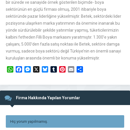
bir sürede ve sanayide örnek gösterilen biçimde- boya
sektörünün en güçlü firması olmuş, 2001 itibariyle boya
sektöründe pazar liderliğine yükselmiştir. Betek, sektördeki lider
pozisyona ulaşırken marka yatırımının da önemine inanarak bu
yönde sürdürülebilir şekilde yatırımlar yapmış, tüketicilerimizin
kalbini fetheden Filli Boya markasını yaratmıştır. 1.300’e yakın
çalışanı, 5.000’den fazla satış noktası ile Betek, sektöre damga
vurmuş, sadece boya sektörü değil Türkiye’nin en önemli sanayi
kuruluşları arasında önemli bir konuma yükselmiştir.
WhatsApp
Facebook
Messenger
X
Bluesky
Tumblr
Pinterest
Email
Share
Firma Hakkında Yapılan Yorumlar
Hiç yorum yapılmamış.