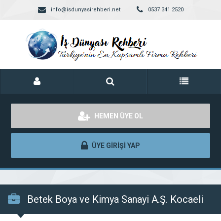
info@isdunyasirehberi.net
0537 341 2520
HEMEN ÜYE OL
ÜYE GİRİŞİ YAP
Betek Boya ve Kimya Sanayi A.Ş. Kocaeli