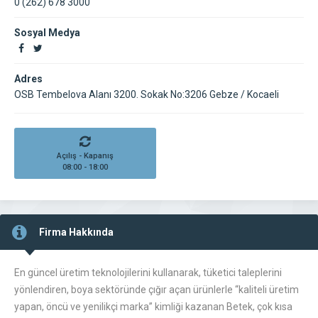
0 (262) 678 3000
Sosyal Medya
Adres
OSB Tembelova Alanı 3200. Sokak No:3206 Gebze / Kocaeli
Açılış - Kapanış
08:00 - 18:00
Firma Hakkında
En güncel üretim teknolojilerini kullanarak, tüketici taleplerini
yönlendiren, boya sektöründe çığır açan ürünlerle “kaliteli üretim
yapan, öncü ve yenilikçi marka” kimliği kazanan Betek, çok kısa