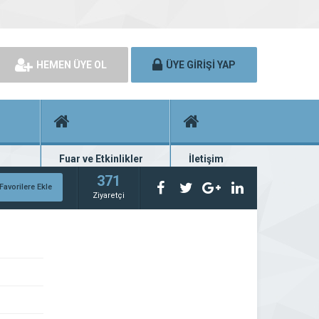
HEMEN ÜYE OL
ÜYE GİRİŞİ YAP
Fuar ve Etkinlikler
İletişim
rünü
Fuar ve etkinlik planları
Bize ulaşın
371
Favorilere Ekle
Ziyaretçi