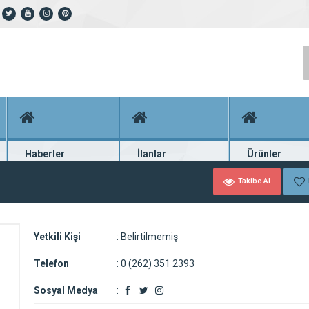
Haberler
İlanlar
Ürünler
En güncel haberler
Güncel seri ilanlar
Binlerce firma ü
Takibe Al
Yetkili Kişi
:
Belirtilmemiş
Telefon
:
0 (262) 351 2393
Sosyal Medya
: