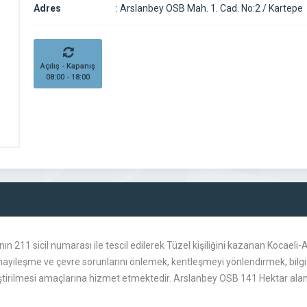
Adres
:
Arslanbey OSB Mah. 1. Cad. No:2 / Kartepe
Açılış - Kapanış
08:00 - 18:00
nın 211 sicil numarası ile tescil edilerek Tüzel kişiliğini kazanan Kocae
ayileşme ve çevre sorunlarını önlemek, kentleşmeyi yönlendirmek, bilgi 
 geliştirilmesi amaçlarına hizmet etmektedir. Arslanbey OSB 141 Hektar alan