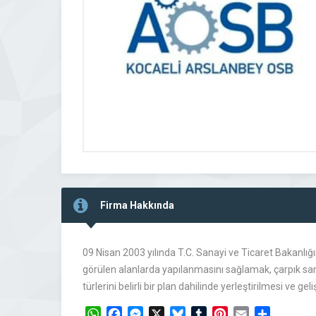
Firma Hakkında
09 Nisan 2003 yılında T.C. Sanayi ve Ticaret Bakanlığı
görülen alanlarda yapılanmasını sağlamak, çarpık san
türlerini belirli bir plan dahilinde yerleştirilmesi ve
WhatsApp
Facebook
Messenger
X
Bluesky
Tumblr
Pinterest
Email
Share