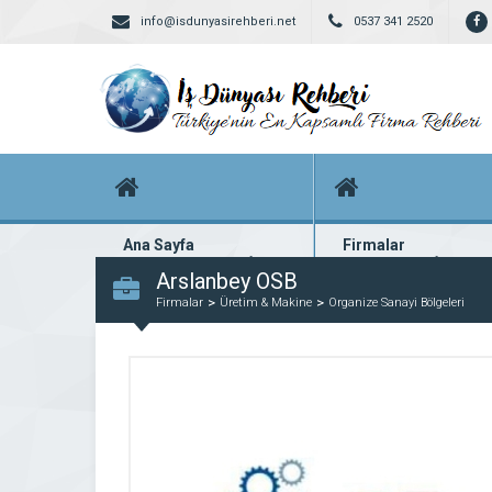
info@isdunyasirehberi.net
0537 341 2520
Ana Sayfa
Firmalar
Firma rehberi ana sayfanız
Yüzlerce kayıtlı firma
Arslanbey OSB
Firmalar
Üretim & Makine
Organize Sanayi Bölgeleri