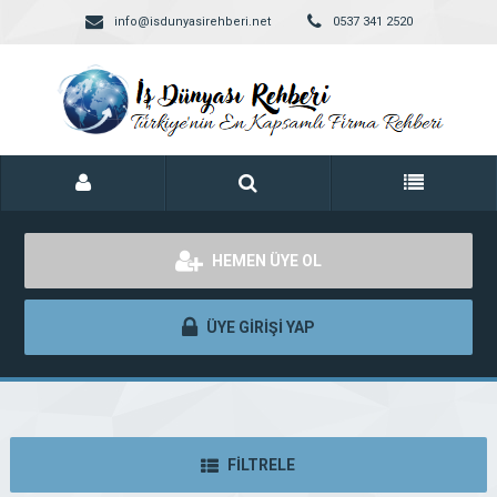
info@isdunyasirehberi.net
0537 341 2520
HEMEN ÜYE OL
ÜYE GİRİŞİ YAP
FİLTRELE