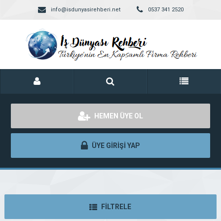
info@isdunyasirehberi.net
0537 341 2520
HEMEN ÜYE OL
ÜYE GİRİŞİ YAP
FİLTRELE