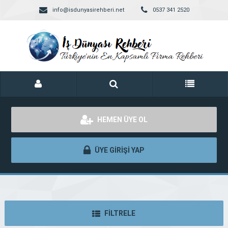
info@isdunyasirehberi.net
0537 341 2520
HEMEN ÜYE OL
ÜYE GİRİŞİ YAP
FİLTRELE