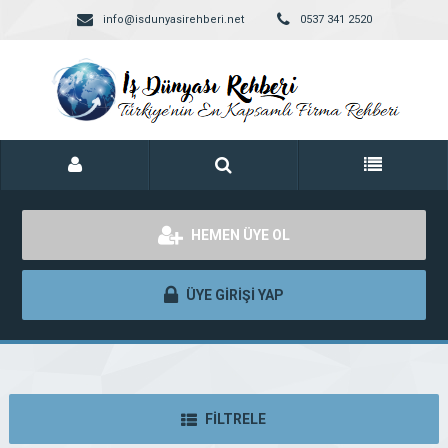
info@isdunyasirehberi.net
0537 341 2520
HEMEN ÜYE OL
ÜYE GİRİŞİ YAP
FİLTRELE