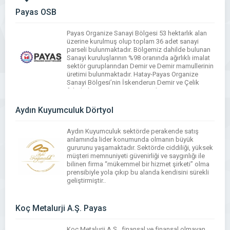
Payas OSB
Payas Organize Sanayi Bölgesi 53 hektarlık alan
üzerine kurulmuş olup toplam 36 adet sanayi
parseli bulunmaktadır. Bölgemiz dahilde bulunan
Sanayi kuruluşlarının %98 oranında ağırlıklı imalat
sektör guruplarından Demir ve Demir mamullerinin
üretimi bulunmaktadır. Hatay-Payas Organize
Sanayi Bölgesi’nin İskenderun Demir ve Çelik
fabrikalarına 1 Km, TEM Otoyolu ve E–5
Karayoluna 0 Km, T.C.D.D. yollarına 3 Km, […]
Aydın Kuyumculuk Dörtyol
WhatsApp
Facebook
Messenger
X
Bluesky
Tumblr
Pinterest
Email
Share
Aydın Kuyumculuk sektörde perakende satış
anlamında lider konumunda olmanın büyük
gururunu yaşamaktadır. Sektörde ciddiliği, yüksek
müşteri memnuniyeti güvenirliği ve saygınlığı ile
bilinen firma “mükemmel bir hizmet şirketi” olma
prensibiyle yola çıkıp bu alanda kendisini sürekli
geliştirmiştir..
WhatsApp
Facebook
Messenger
X
Bluesky
Tumblr
Pinterest
Email
Share
Koç Metalurji A.Ş. Payas
Koç Metalurji A.Ş., finansal ve finansal olmayan