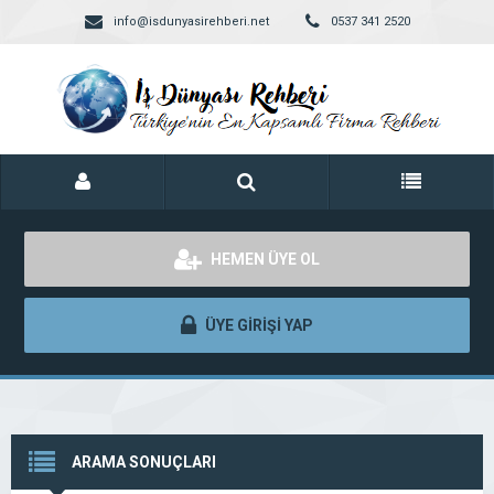
info@isdunyasirehberi.net
0537 341 2520
HEMEN ÜYE OL
ÜYE GİRİŞİ YAP
ARAMA SONUÇLARI