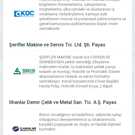
bilgilerinin hissedarlarına, çalışanlarına,
müşterilerine, ülke içindeki ve uluslararası iş
ortaklarına, tedarikçilerine, kamuya açık
şirketlerinin mevcut ve potansiyel yatırımcılarına ve
genel kamuoyuna açıklanmasına büyük önem
vermektedir.
WhatsApp
Facebook
Messenger
X
Bluesky
Tumblr
Pinterest
Email
Share
Şerifler Makine ve Servis Tic. Ltd. Şti. Payas
ŞERİFLER MAKİNE olarak biz FORSEN VE
SENNEBOGEN yetkili servisliği, Elleçleme
makineleri imalatı, İş makineleri yedek parça
tedarik ve montajı, Hidrolik ve Pnömatik Sistem
ekipmanlarının tedarik ve servis hizmetini
vermekteyiz. Kendi bünyemizde Döner Başlıklı
Hurda Polip, Hidrolik Dönerli Koça, 2 Ağızlı
Kapma, Özel Makine imalatı, bakım ve onarımı; iş
makineleri için Jeneratör Ve Trafo Montajı,
Dizelden […]
İlhanlar Demir Çelik ve Metal San. Tic. A.Ş. Payas
WhatsApp
Facebook
Messenger
X
Bluesky
Tumblr
Pinterest
Email
Share
Birinci önceliğimiz ve hedefimiz; sektörde sahip
olduğumuz deneyimlerimizi iş ortaklarımızla
karşılıklı paylaşarak en doğru ve faydalı ilişkileri
kurmaktır.