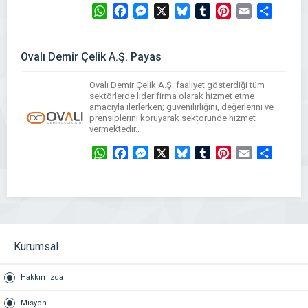
WhatsApp
Facebook
Messenger
X
Bluesky
Tumblr
Pinterest
Email
Share
Ovalı Demir Çelik A.Ş. Payas
Ovalı Demir Çelik A.Ş. faaliyet gösterdiği tüm
sektörlerde lider firma olarak hizmet etme
amacıyla ilerlerken; güvenilirliğini, değerlerini ve
prensiplerini koruyarak sektöründe hizmet
vermektedir..
WhatsApp
Facebook
Messenger
X
Bluesky
Tumblr
Pinterest
Email
Share
Kurumsal
Hakkımızda
Misyon