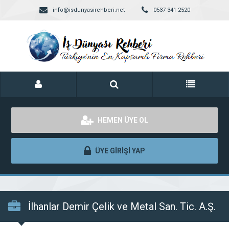
info@isdunyasirehberi.net
0537 341 2520
HEMEN ÜYE OL
ÜYE GİRİŞİ YAP
İlhanlar Demir Çelik ve Metal San. Tic. A.Ş.