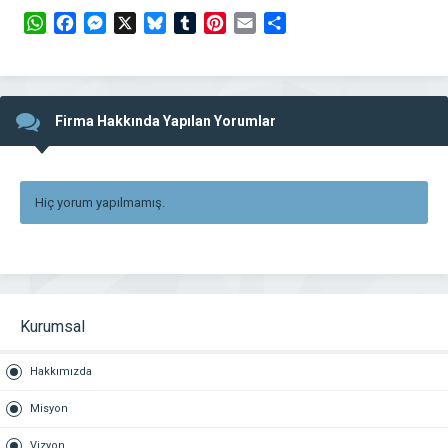
WhatsApp
Facebook
Messenger
X
Bluesky
Tumblr
Pinterest
Email
Share
Firma Hakkında Yapılan Yorumlar
Hiç yorum yapılmamış.
Kurumsal
Hakkımızda
Misyon
Vizyon