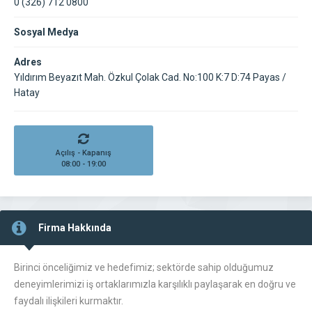
0 (326) 712 0800
Sosyal Medya
Adres
Yıldırım Beyazıt Mah. Özkul Çolak Cad. No:100 K:7 D:74 Payas /
Hatay
Açılış - Kapanış
08:00 - 19:00
Firma Hakkında
Birinci önceliğimiz ve hedefimiz; sektörde sahip olduğumuz
deneyimlerimizi iş ortaklarımızla karşılıklı paylaşarak en doğru ve
faydalı ilişkileri kurmaktır.