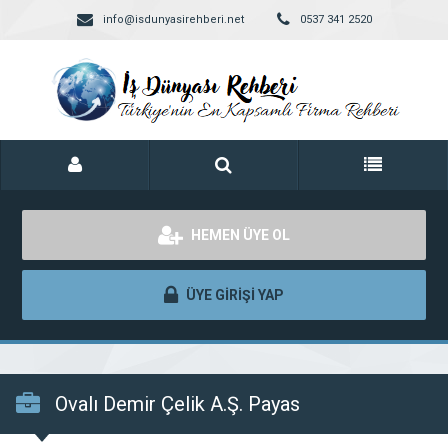
info@isdunyasirehberi.net
0537 341 2520
HEMEN ÜYE OL
ÜYE GİRİŞİ YAP
Ovalı Demir Çelik A.Ş. Payas