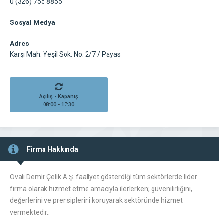
0 (326) 755 8855
Sosyal Medya
Adres
Karşı Mah. Yeşil Sok. No: 2/7 / Payas
Açılış - Kapanış
08:00 - 17:30
Firma Hakkında
Ovalı Demir Çelik A.Ş. faaliyet gösterdiği tüm sektörlerde lider
firma olarak hizmet etme amacıyla ilerlerken; güvenilirliğini,
değerlerini ve prensiplerini koruyarak sektöründe hizmet
vermektedir..