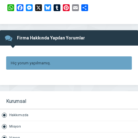
WhatsApp
Facebook
Messenger
X
Bluesky
Tumblr
Pinterest
Email
Share
Firma Hakkında Yapılan Yorumlar
Hiç yorum yapılmamış.
Kurumsal
Hakkımızda
Misyon
Vizyon