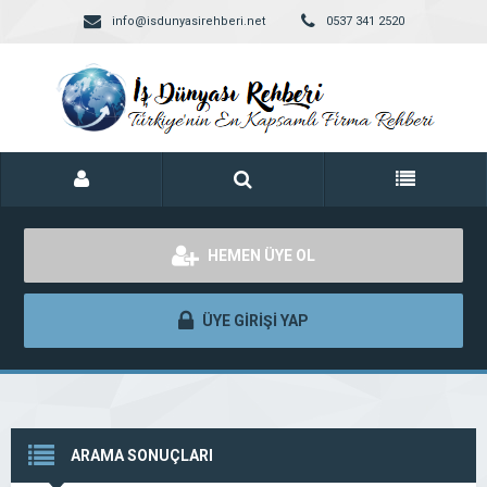
info@isdunyasirehberi.net
0537 341 2520
HEMEN ÜYE OL
ÜYE GİRİŞİ YAP
ARAMA SONUÇLARI