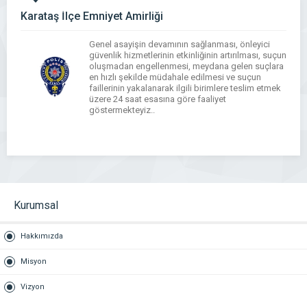
Karataş İlçe Emniyet Amirliği
Genel asayişin devamının sağlanması, önleyici
güvenlik hizmetlerinin etkinliğinin artırılması, suçun
oluşmadan engellenmesi, meydana gelen suçlara
en hızlı şekilde müdahale edilmesi ve suçun
faillerinin yakalanarak ilgili birimlere teslim etmek
üzere 24 saat esasına göre faaliyet
göstermekteyiz..
WhatsApp
Facebook
Messenger
X
Bluesky
Tumblr
Pinterest
Email
Share
Kurumsal
Hakkımızda
Misyon
Vizyon