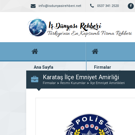
info@isdunyasirehberi.net
0537 341 2520
Ana Sayfa
Firmalar
Firma rehberi ana sayfanız
Yüzlerce kayıtlı firma
Karataş İlçe Emniyet Amirliği
Firmalar
Resmi Kurumlar
İlçe Emniyet Amirlikleri