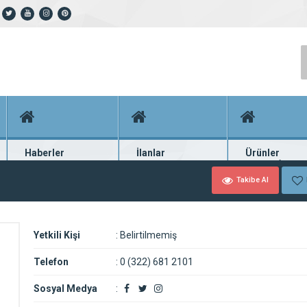
Haberler
İlanlar
Ürünler
En güncel haberler
Güncel seri ilanlar
Binlerce firma ü
Takibe Al
Yetkili Kişi
:
Belirtilmemiş
Telefon
:
0 (322) 681 2101
Sosyal Medya
: