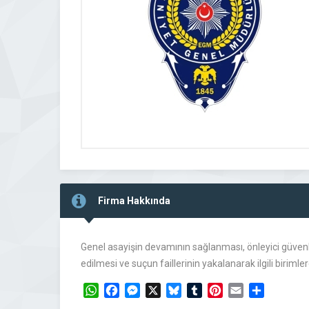
Firma Hakkında
Genel asayişin devamının sağlanması, önleyici güvenl
edilmesi ve suçun faillerinin yakalanarak ilgili birim
WhatsApp
Facebook
Messenger
X
Bluesky
Tumblr
Pinterest
Email
Share