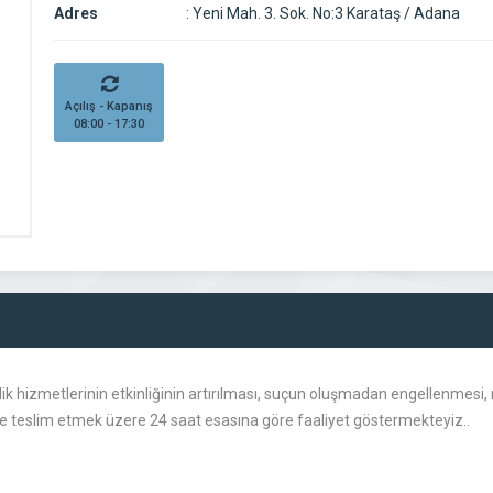
Adres
:
Yeni Mah. 3. Sok. No:3 Karataş / Adana
Açılış - Kapanış
08:00 - 17:30
ik hizmetlerinin etkinliğinin artırılması, suçun oluşmadan engellenmesi
lere teslim etmek üzere 24 saat esasına göre faaliyet göstermekteyiz..