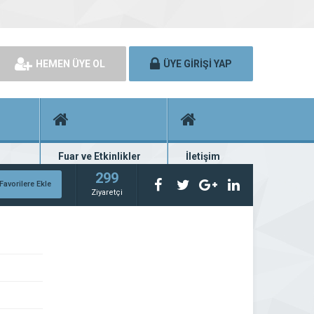
HEMEN ÜYE OL
ÜYE GİRİŞİ YAP
Fuar ve Etkinlikler
İletişim
rünü
Fuar ve etkinlik planları
Bize ulaşın
299
Favorilere Ekle
Ziyaretçi