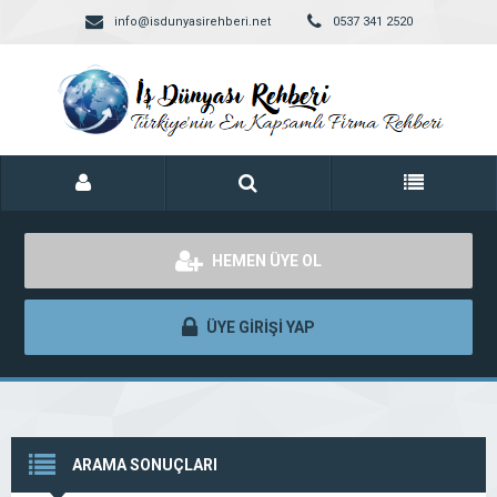
info@isdunyasirehberi.net
0537 341 2520
HEMEN ÜYE OL
ÜYE GİRİŞİ YAP
ARAMA SONUÇLARI