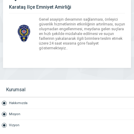
Karataş İlçe Emniyet Amirliği
Genel asayişin devamının sağlanması, önleyici
güvenlik hizmetlerinin etkinliğinin artırılması, suçun
oluşmadan engellenmesi, meydana gelen suçlara
en hızlı şekilde müdahale edilmesi ve suçun
faillerinin yakalanarak ilgili birimlere teslim etmek
üzere 24 saat esasına göre faaliyet
göstermekteyiz..
WhatsApp
Facebook
Messenger
X
Bluesky
Tumblr
Pinterest
Email
Share
Kurumsal
Hakkımızda
Misyon
Vizyon