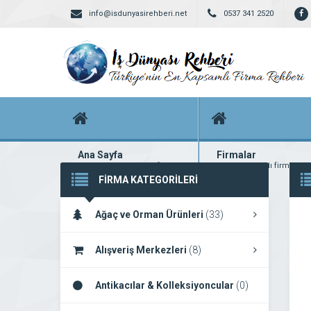
info@isdunyasirehberi.net
0537 341 2520
Ana Sayfa
Firmalar
Firma rehberi ana sayfanız
Yüzlerce kayıtlı firma
FİRMA KATEGORİLERİ
Ağaç ve Orman Ürünleri
(33)
Alışveriş Merkezleri
(8)
Antikacılar & Kolleksiyoncular
(0)