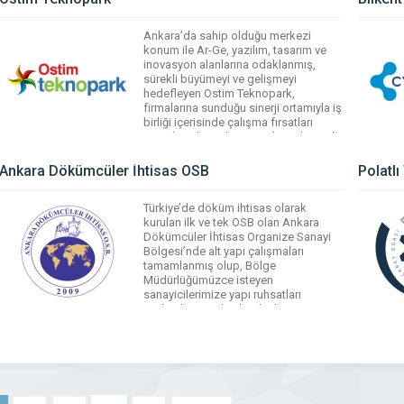
WhatsApp
Facebook
Messenger
X
Bluesky
Tumblr
Pinterest
Ankara’da sahip olduğu merkezi
Email
Share
konum ile Ar-Ge, yazılım, tasarım ve
inovasyon alanlarına odaklanmış,
sürekli büyümeyi ve gelişmeyi
hedefleyen Ostim Teknopark,
firmalarına sunduğu sinerji ortamıyla iş
birliği içerisinde çalışma fırsatları
sunarken, kümelenme çalışmalarını da
teşvik etmektedir.
Ankara Dökümcüler İhtisas OSB
Polatl
WhatsApp
Facebook
Messenger
X
Bluesky
Tumblr
Pinterest
Email
Share
Türkiye’de döküm ihtisas olarak
kurulan ilk ve tek OSB olan Ankara
Dökümcüler İhtisas Organize Sanayi
Bölgesi’nde alt yapı çalışmaları
tamamlanmış olup, Bölge
Müdürlüğümüzce isteyen
sanayicilerimize yapı ruhsatları
verilerek inşaatları başlatılmıştır.
Ankara’nın hem ulusal hem de
uluslararası ölçekte tanıtımına büyük
katkı sağlamaktadır..
WhatsApp
Facebook
Messenger
X
Bluesky
Tumblr
Pinterest