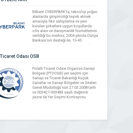
salonları, kafeteryası ve çeşitli sosyal
alanları ile Ar-Ge firmalarının her türlü
Bilkent CYBERPARK’ta, teknoloji yoğun
ihtiyacını karşılayacak […]
alanlarda girişimciliği teşvik etmek
amacıyla fikir sahiplerine ve yeni
WhatsApp
Facebook
Messenger
X
Bluesky
Tumblr
Pinterest
kurulan şirketlere uygun koşullarda
Email
Share
ofis alanı ve danışmanlık hizmetlerinin
verildiği bu merkez, 2004 yılında Dünya
Bankası’nın desteği ile, 15-45
metrekare arası her türlü altyapısı hazır
ofislerden oluşan Türkiye’nin ilk özel
Teknoloji Kuluçka Merkezidir.
ı Ticaret Odası OSB
WhatsApp
Facebook
Messenger
X
Bluesky
Tumblr
Pinterest
Polatlı Ticaret Odası Organize Sanayi
Email
Share
Bölgesi (PTOOSB) yer seçimi için
Sanayi ve Ticaret Bakanlığı Küçük
Sanatlar ve Sanayi Bölgeleri ve Siteleri
Genel Müdürlüğü’nün 27.03.2008 tarih
ve 003427-003483 sayılı dağıtımlı
yazısı ile Yer Seçimi Komisyonu
oluşturulmuş ve öneri alan
belirlenmiştir. Bakanlıkça 17.09.2008
tarih ve 262 sicil no ile Tüzel Kişiliği
tescil edilerek hayata geçmiştir.
Bölgemiz, Karma […]
WhatsApp
Facebook
Messenger
X
Bluesky
Tumblr
Pinterest