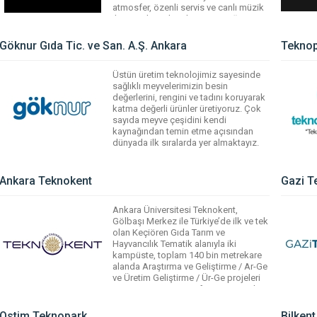
atmosfer, özenli servis ve canlı müzik
ile unutulmaz bir akşam yemeği sizi
bekliyor.
Göknur Gıda Tic. ve San. A.Ş. Ankara
Teknop
WhatsApp
Facebook
Messenger
X
Bluesky
Tumblr
Pinterest
Email
Share
Üstün üretim teknolojimiz sayesinde
sağlıklı meyvelerimizin besin
değerlerini, rengini ve tadını koruyarak
katma değerli ürünler üretiyoruz. Çok
sayıda meyve çeşidini kendi
kaynağından temin etme açısından
dünyada ilk sıralarda yer almaktayız.
WhatsApp
Facebook
Messenger
X
Bluesky
Tumblr
Pinterest
Ankara Teknokent
Gazi T
Email
Share
Ankara Üniversitesi Teknokent,
Gölbaşı Merkez ile Türkiye’de ilk ve tek
olan Keçiören Gıda Tarım ve
Hayvancılık Tematik alanıyla iki
kampüste, toplam 140 bin metrekare
alanda Araştırma ve Geliştirme / Ar-Ge
ve Üretim Geliştirme / Ür-Ge projeleri
yürüten 220 Girişimci firmaya, 1300’e
yakın Ar-Ge personeline ev sahipliği
yapmaktadır.
Ostim Teknopark
Bilken