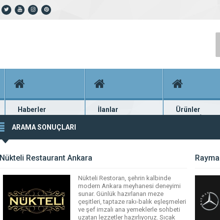
Haberler
İlanlar
Ürünler
En güncel haberler
Güncel seri ilanlar
Binlerce firma ü
ARAMA SONUÇLARI
Nükteli Restaurant Ankara
Rayman
Nükteli Restoran, şehrin kalbinde
modern Ankara meyhanesi deneyimi
sunar. Günlük hazırlanan meze
çeşitleri, taptaze rakı-balık eşleşmeleri
ve şef imzalı ana yemeklerle sohbeti
uzatan lezzetler hazırlıyoruz. Sıcak