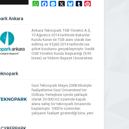
WhatsApp
Facebook
Messenger
X
Bluesky
Tumblr
Pinterest
Email
Share
ark Ankara
Ankara Teknopark TGB Yönetici A.Ş.
10 Ağustos 2014 tarihinde Bakanlar
Kurulu Kararı ile TGB alanı olarak ilan
edilmiş ve 9 Eylül 2014 tarihinde ise
şirket kurulumu gerçekleşmiştir. İvedik
OSB Yönetim Kurulu Başkanlığı (%95
hisse) ve Yıldırım Beyazıt Üniversitesi
(%5 hisse) ortaklığıyla kurulan
Teknopark Ankara iki etaptan
oluşmaktadır. Birinci etap için 2014-
eknopark
2015 yılı arasında bölgenin imar-ruhsat
[…]
Gazi Teknopark Mayıs 2008 itibariyle
faaliyetlerine Gazi Üniversitesi’nin
WhatsApp
Facebook
Messenger
X
Bluesky
Tumblr
Pinterest
Gölbaşı Yerleşkesi içinde yaklaşık
Email
Share
olarak 20.000 m2 üzerinde kapalı
alana sahip bir teknopark binasında
başlamıştır. 1000’in üzerinden
çalışanın faaliyet gösterdiği bina, yeni
kurulmuş ve gelişmekte olan küçük
firmaların desteklendiği kuluçka
merkezi, yönetim birimleri, toplantı
t CYBERPARK