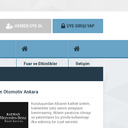
HEMEN ÜYE OL
ÜYE GİRİŞİ YAP
Fuar ve Etkinlikler
İletişim
rünü
Fuar ve etkinlik planları
Bize ulaşın
 Otomotiv Ankara
Kuruluşundan itibaren kaliteli üretim,
beklentiler üstü servis anlayışını
benimsemiş, ilklerin yaratıcısı olmayı
ve yatırımlarını bu yönde kullanmayı
ilke edinmiş bir özel servistir.