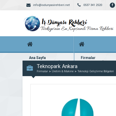
info@isdunyasirehberi.net
0537 341 2520
Ana Sayfa
Firmalar
Firma rehberi ana sayfanız
Yüzlerce kayıtlı firma
Teknopark Ankara
Firmalar
Üretim & Makine
Teknoloji Geliştirme Bölgeleri