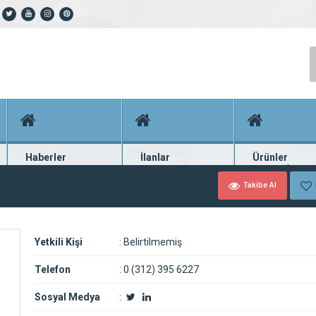
Haberler
İlanlar
Ürünler
En güncel haberler
Güncel seri ilanlar
Binlerce firma ü
Takibe Al
Yetkili Kişi
:
Belirtilmemiş
Telefon
:
0 (312) 395 6227
Sosyal Medya
: