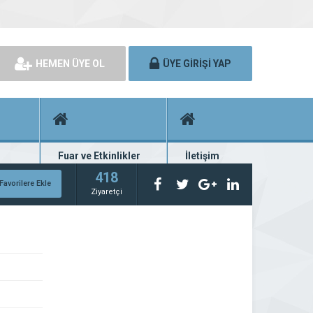
HEMEN ÜYE OL
ÜYE GİRİŞİ YAP
Fuar ve Etkinlikler
İletişim
rünü
Fuar ve etkinlik planları
Bize ulaşın
418
Favorilere Ekle
Ziyaretçi