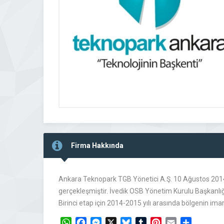
Firma Hakkında
Ankara Teknopark TGB Yönetici A.Ş. 10 Ağustos 2014 ta
gerçekleşmiştir. İvedik OSB Yönetim Kurulu Başkanlığı
Birinci etap için 2014-2015 yılı arasında bölgenin i
WhatsApp
Facebook
Messenger
X
Bluesky
Tumblr
Pinterest
Email
Share