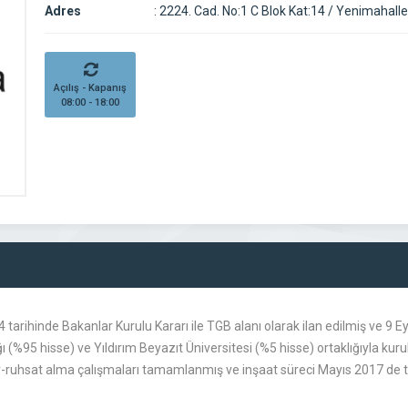
Adres
:
2224. Cad. No:1 C Blok Kat:14 / Yenimahalle
Açılış - Kapanış
08:00 - 18:00
rihinde Bakanlar Kurulu Kararı ile TGB alanı olarak ilan edilmiş ve 9 Ey
 (%95 hisse) ve Yıldırım Beyazıt Üniversitesi (%5 hisse) ortaklığıyla ku
mar-ruhsat alma çalışmaları tamamlanmış ve inşaat süreci Mayıs 2017 de t