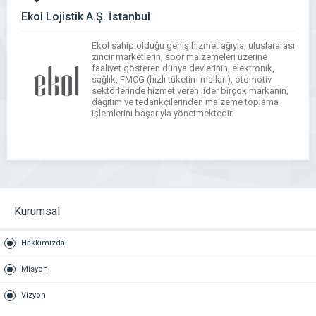
Ekol Lojistik A.Ş. İstanbul
Ekol sahip olduğu geniş hizmet ağıyla, uluslararası
zincir marketlerin, spor malzemeleri üzerine
faaliyet gösteren dünya devlerinin, elektronik,
sağlık, FMCG (hızlı tüketim malları), otomotiv
sektörlerinde hizmet veren lider birçok markanın,
dağıtım ve tedarikçilerinden malzeme toplama
işlemlerini başarıyla yönetmektedir.
WhatsApp
Facebook
Messenger
X
Bluesky
Tumblr
Pinterest
Email
Share
Kurumsal
Hakkımızda
Misyon
Vizyon