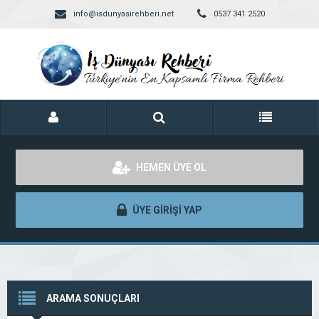
info@isdunyasirehberi.net
0537 341 2520
HEMEN ÜYE OL
ÜYE GİRİŞİ YAP
ARAMA SONUÇLARI