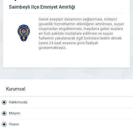
Saimbeyli İlçe Emniyet Amirliği
Genel asayişin devamının sağlanması, önleyici
güvenlik hizmetlerinin etkinliğinin artırılması, suçun
oluşmadan engellenmesi, meydana gelen suçlara
en hızlı şekilde müdahale edilmesi ve suçun
faillerinin yakalanarak ilgili birimlere teslim etmek
üzere 24 saat esasına göre faaliyet
göstermekteyiz..
WhatsApp
Facebook
Messenger
X
Bluesky
Tumblr
Pinterest
Email
Share
Kurumsal
Hakkımızda
Misyon
Vizyon