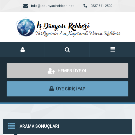
info@isdunyasirehberi.net
0537 341 2520
HEMEN ÜYE OL
ÜYE GİRİŞİ YAP
ARAMA SONUÇLARI