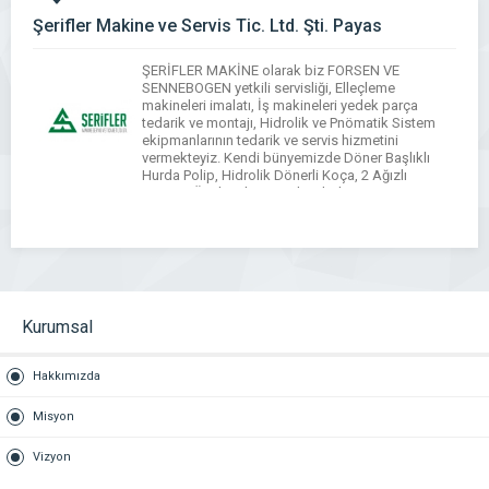
Şerifler Makine ve Servis Tic. Ltd. Şti. Payas
ŞERİFLER MAKİNE olarak biz FORSEN VE
SENNEBOGEN yetkili servisliği, Elleçleme
makineleri imalatı, İş makineleri yedek parça
tedarik ve montajı, Hidrolik ve Pnömatik Sistem
ekipmanlarının tedarik ve servis hizmetini
vermekteyiz. Kendi bünyemizde Döner Başlıklı
Hurda Polip, Hidrolik Dönerli Koça, 2 Ağızlı
Kapma, Özel Makine imalatı, bakım ve onarımı; iş
makineleri için Jeneratör Ve Trafo Montajı,
Dizelden […]
WhatsApp
Facebook
Messenger
X
Bluesky
Tumblr
Pinterest
Email
Share
Kurumsal
Hakkımızda
Misyon
Vizyon