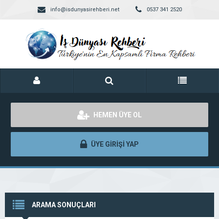
info@isdunyasirehberi.net
0537 341 2520
HEMEN ÜYE OL
ÜYE GİRİŞİ YAP
ARAMA SONUÇLARI