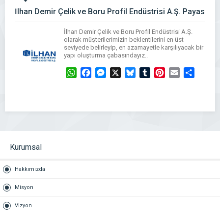
İlhan Demir Çelik ve Boru Profil Endüstrisi A.Ş. Payas
İlhan Demir Çelik ve Boru Profil Endüstrisi A.Ş.
olarak müşterilerimizin beklentilerini en üst
seviyede belirleyip, en azamayetle karşılıyacak bir
yapı oluşturma çabasındayız..
WhatsApp
Facebook
Messenger
X
Bluesky
Tumblr
Pinterest
Email
Share
Kurumsal
Hakkımızda
Misyon
Vizyon