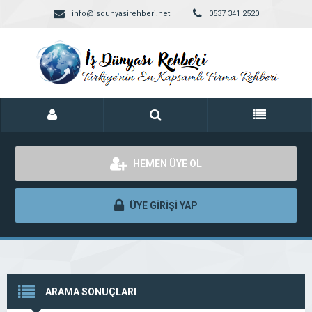
info@isdunyasirehberi.net
0537 341 2520
HEMEN ÜYE OL
ÜYE GİRİŞİ YAP
ARAMA SONUÇLARI