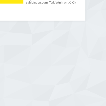
sahibinden.com, Türkiye’nin en büyük
elektronik ticaret ve ilan
platformlarından birisi olma özelliğini
taşıyor.
WhatsApp
Facebook
Messenger
X
Bluesky
Tumblr
Pinterest
Email
Share