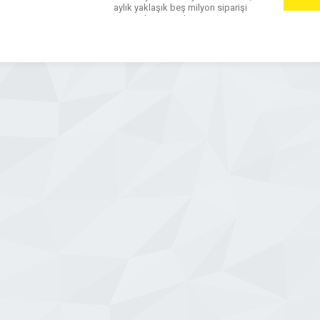
aylık yaklaşık beş milyon siparişi
müşterilerimize ulaştırıyoruz.
WhatsApp
Facebook
Messenger
X
Bluesky
Tumblr
Pinterest
Email
Share