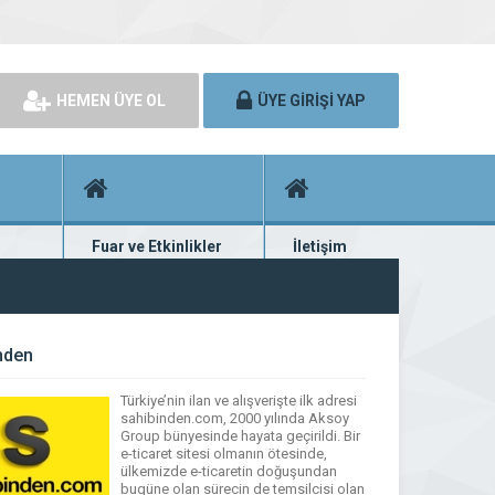
HEMEN ÜYE OL
ÜYE GİRİŞİ YAP
Fuar ve Etkinlikler
İletişim
rünü
Fuar ve etkinlik planları
Bize ulaşın
nden
Türkiye’nin ilan ve alışverişte ilk adresi
sahibinden.com, 2000 yılında Aksoy
Group bünyesinde hayata geçirildi. Bir
e-ticaret sitesi olmanın ötesinde,
ülkemizde e-ticaretin doğuşundan
bugüne olan sürecin de temsilcisi olan