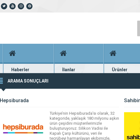
Haberler
İlanlar
Ürünler
En güncel haberler
Güncel seri ilanlar
Binlerce firma ü
ARAMA SONUÇLARI
Hepsiburada
Sahibi
Türkiye’nin Hepsiburada’sı olarak, 32
kategoride, yaklaşık 180 milyonu aşkın
ürün çeşidini müşterilerimizle
buluşturuyoruz. Silikon Vadisi ile
Kapalı Çarşı kültürünü, veri ile
tecrübeyi harmanlayan ekibimizle,