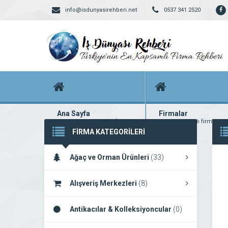
info@isdunyasirehberi.net
0537 341 2520
Ana Sayfa
Firmalar
Firma rehberi ana sayfanız
Yüzlerce kayıtlı firma
FİRMA KATEGORİLERİ
Ağaç ve Orman Ürünleri
(33)
Alışveriş Merkezleri
(8)
Antikacılar & Kolleksiyoncular
(0)