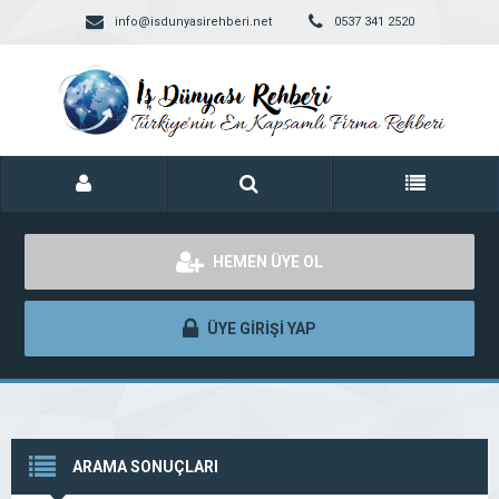
info@isdunyasirehberi.net
0537 341 2520
HEMEN ÜYE OL
ÜYE GİRİŞİ YAP
ARAMA SONUÇLARI