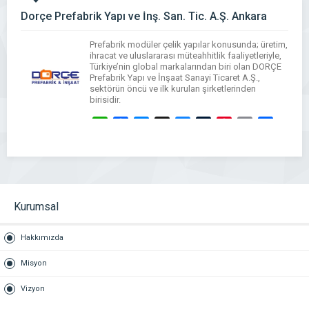
Dorçe Prefabrik Yapı ve İnş. San. Tic. A.Ş. Ankara
Prefabrik modüler çelik yapılar konusunda; üretim,
ihracat ve uluslararası müteahhitlik faaliyetleriyle,
Türkiye’nin global markalarından biri olan DORÇE
Prefabrik Yapı ve İnşaat Sanayi Ticaret A.Ş.,
sektörün öncü ve ilk kurulan şirketlerinden
birisidir.
WhatsApp
Facebook
Messenger
X
Bluesky
Tumblr
Pinterest
Email
Share
Kurumsal
Hakkımızda
Misyon
Vizyon