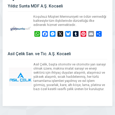
Yıldız Sunta MDF A.Ş. Kocaeli
Koşulsuz Müşteri Memnuniyeti ve ödün vermediği
kalitesiyle tüm ilişkilerinde dürüstlüğü ilke
edinerek hizmet vermektedir..
WhatsApp
Facebook
Messenger
X
Bluesky
Tumblr
Pinterest
Email
Share
Asil Çelik San. ve Tic. A.Ş. Kocaeli
Asil Çelik, başta otomotiv ve otomotiv yan sanayi
olmak üzere, makina imalat sanayi ve enerji
sektörü için ihtiyaç duyulan alaşımlı, alaşımsız ve
yüksek alaşımlı, sıcak haddelenmiş, her türlü
tamamlama işlemleri yapılmış ve ısıl işlem
görmüş, yuvarlak, kare, altı köşe, lama, platina ve
bazı özel kesitli vasıflı çelik üreten bir kuruluştur.
WhatsApp
Facebook
Messenger
X
Bluesky
Tumblr
Pinterest
Email
Share