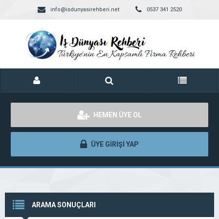
info@isdunyasirehberi.net
0537 341 2520
HEMEN ÜYE OL
ÜYE GİRİŞİ YAP
ARAMA SONUÇLARI