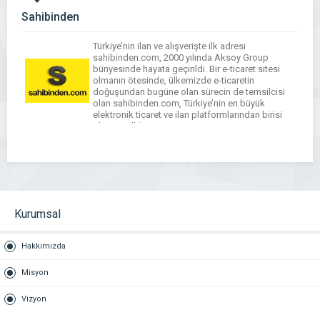
Sahibinden
Türkiye’nin ilan ve alışverişte ilk adresi
sahibinden.com, 2000 yılında Aksoy Group
bünyesinde hayata geçirildi. Bir e-ticaret sitesi
olmanın ötesinde, ülkemizde e-ticaretin
doğuşundan bugüne olan sürecin de temsilcisi
olan sahibinden.com, Türkiye’nin en büyük
elektronik ticaret ve ilan platformlarından birisi
olma özelliğini taşıyor.
WhatsApp
Facebook
Messenger
X
Bluesky
Tumblr
Pinterest
Email
Share
Kurumsal
Hakkımızda
Misyon
Vizyon