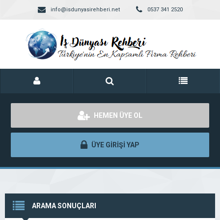
info@isdunyasirehberi.net
0537 341 2520
HEMEN ÜYE OL
ÜYE GİRİŞİ YAP
ARAMA SONUÇLARI