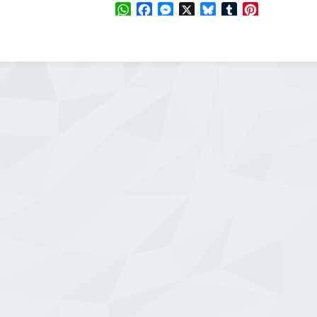
WhatsApp
Facebook
Messenger
X
Bluesky
Tumblr
Pinterest
Email
Share