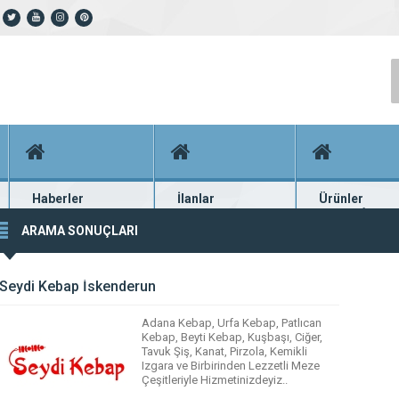
Haberler
İlanlar
Ürünler
En güncel haberler
Güncel seri ilanlar
Binlerce firma ü
ARAMA SONUÇLARI
Seydi Kebap İskenderun
Adana Kebap, Urfa Kebap, Patlıcan
Kebap, Beyti Kebap, Kuşbaşı, Ciğer,
Tavuk Şiş, Kanat, Pirzola, Kemikli
Izgara ve Birbirinden Lezzetli Meze
Çeşitleriyle Hizmetinizdeyiz..