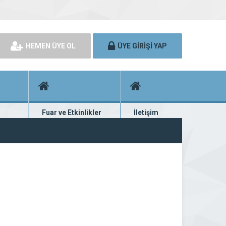
HEMEN ÜYE OL
ÜYE GİRİŞİ YAP
Fuar ve Etkinlikler
İletişim
rünü
Fuar ve etkinlik planları
Bize ulaşın