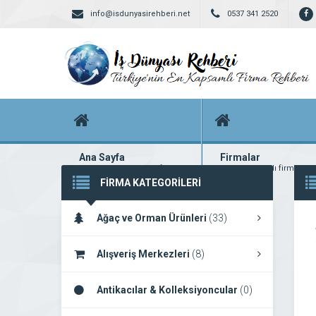
info@isdunyasirehberi.net
0537 341 2520
Ana Sayfa
Firmalar
Firma rehberi ana sayfanız
Yüzlerce kayıtlı firma
FİRMA KATEGORİLERİ
Ağaç ve Orman Ürünleri
(33)
Alışveriş Merkezleri
(8)
Antikacılar & Kolleksiyoncular
(0)