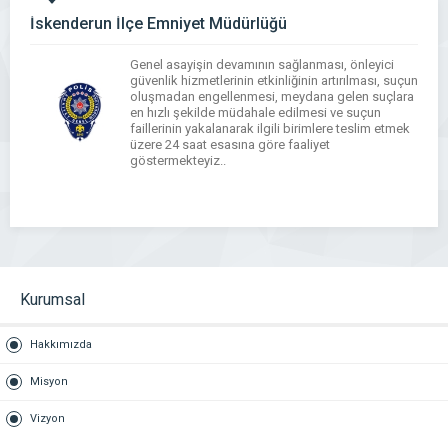
İskenderun İlçe Emniyet Müdürlüğü
Genel asayişin devamının sağlanması, önleyici
güvenlik hizmetlerinin etkinliğinin artırılması, suçun
oluşmadan engellenmesi, meydana gelen suçlara
en hızlı şekilde müdahale edilmesi ve suçun
faillerinin yakalanarak ilgili birimlere teslim etmek
üzere 24 saat esasına göre faaliyet
göstermekteyiz..
WhatsApp
Facebook
Messenger
X
Bluesky
Tumblr
Pinterest
Email
Share
Kurumsal
Hakkımızda
Misyon
Vizyon