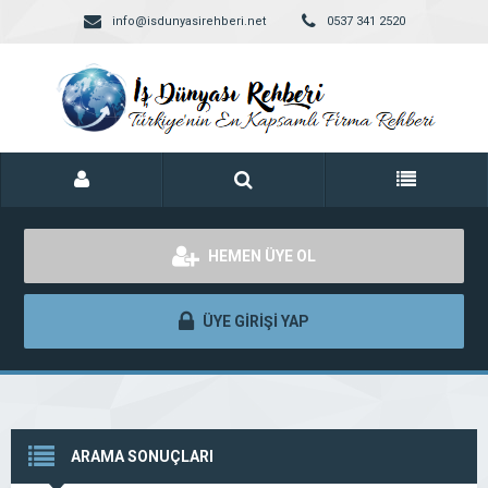
info@isdunyasirehberi.net
0537 341 2520
HEMEN ÜYE OL
ÜYE GİRİŞİ YAP
ARAMA SONUÇLARI