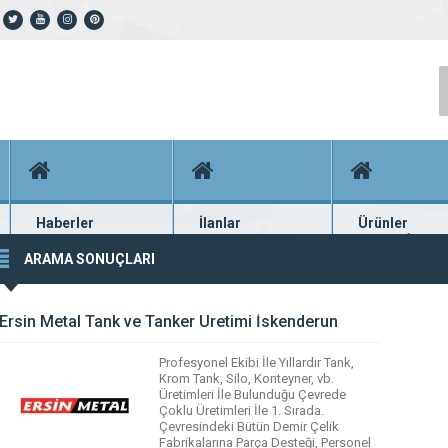
Haberler
İlanlar
Ürünler
En güncel haberler
Güncel seri ilanlar
Binlerce firma ü
ARAMA SONUÇLARI
Ersin Metal Tank ve Tanker Üretimi İskenderun
Profesyonel Ekibi İle Yıllardır Tank,
Krom Tank, Silo, Konteyner, vb.
Üretimleri İle Bulunduğu Çevrede
Çoklu Üretimleri İle 1. Sırada.
Çevresindeki Bütün Demir Çelik
Fabrikalarına Parça Desteği, Personel