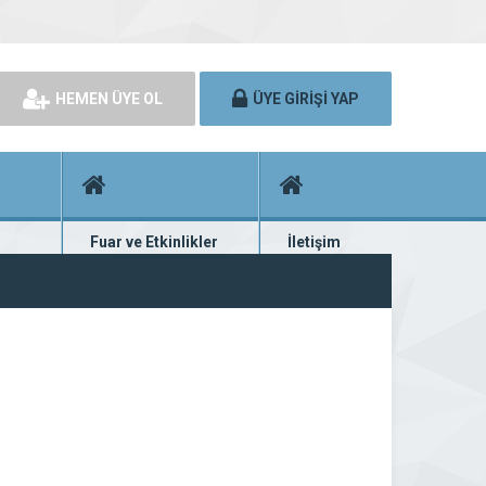
HEMEN ÜYE OL
ÜYE GİRİŞİ YAP
Fuar ve Etkinlikler
İletişim
rünü
Fuar ve etkinlik planları
Bize ulaşın