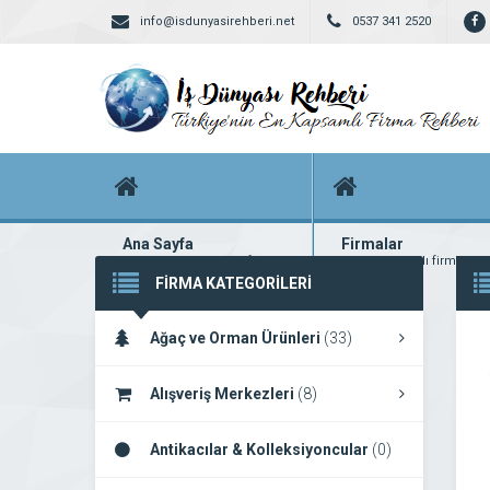
info@isdunyasirehberi.net
0537 341 2520
Ana Sayfa
Firmalar
Firma rehberi ana sayfanız
Yüzlerce kayıtlı firma
FİRMA KATEGORİLERİ
Ağaç ve Orman Ürünleri
(33)
Alışveriş Merkezleri
(8)
Antikacılar & Kolleksiyoncular
(0)