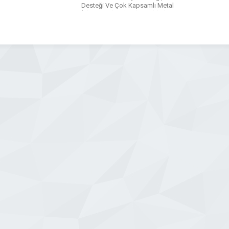
Desteği Ve Çok Kapsamlı Metal
İşleme Makinaları ile 5 Yıldızlı Hizmet
Vermekte.
WhatsApp
Facebook
Messenger
X
Bluesky
Tumblr
Pinterest
Email
Share