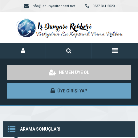
info@isdunyasirehberi.net
0537 341 2520
HEMEN ÜYE OL
ÜYE GİRİŞİ YAP
ARAMA SONUÇLARI