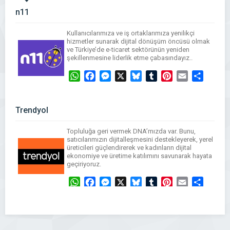
n11
Kullanıcılarımıza ve iş ortaklarımıza yenilikçi
hizmetler sunarak dijital dönüşüm öncüsü olmak
ve Türkiye’de e-ticaret sektörünün yeniden
şekillenmesine liderlik etme çabasındayız..
WhatsApp
Facebook
Messenger
X
Bluesky
Tumblr
Pinterest
Email
Share
Trendyol
Topluluğa geri vermek DNA’mızda var. Bunu,
satıcılarımızın dijitalleşmesini destekleyerek, yerel
üreticileri güçlendirerek ve kadınların dijital
ekonomiye ve üretime katılımını savunarak hayata
geçiriyoruz.
WhatsApp
Facebook
Messenger
X
Bluesky
Tumblr
Pinterest
Email
Share