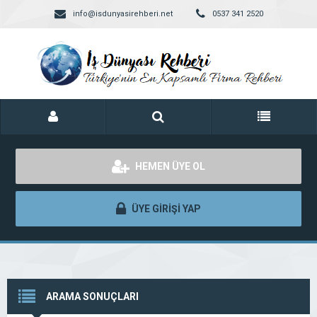
info@isdunyasirehberi.net
0537 341 2520
HEMEN ÜYE OL
ÜYE GİRİŞİ YAP
ARAMA SONUÇLARI