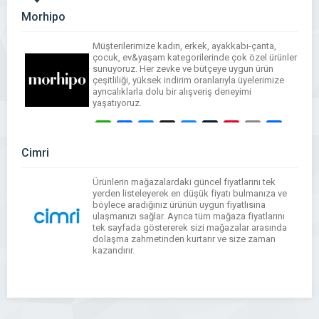
Morhipo
Müşterilerimize kadın, erkek, ayakkabı-çanta,
çocuk, ev&yaşam kategorilerinde çok özel ürünler
sunuyoruz. Her zevke ve bütçeye uygun ürün
çeşitliliği, yüksek indirim oranlarıyla üyelerimize
ayrıcalıklarla dolu bir alışveriş deneyimi
yaşatıyoruz.
WhatsApp
Facebook
Messenger
X
Bluesky
Tumblr
Pinterest
Email
Share
Cimri
Ürünlerin mağazalardaki güncel fiyatlarını tek
yerden listeleyerek en düşük fiyatı bulmanıza ve
böylece aradığınız ürünün uygun fiyatlısına
ulaşmanızı sağlar. Ayrıca tüm mağaza fiyatlarını
tek sayfada göstererek sizi mağazalar arasında
dolaşma zahmetinden kurtarır ve size zaman
kazandırır.
WhatsApp
Facebook
Messenger
X
Bluesky
Tumblr
Pinterest
Email
Share