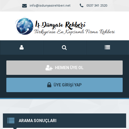
info@isdunyasirehberi.net
0537 341 2520
HEMEN ÜYE OL
ÜYE GİRİŞİ YAP
ARAMA SONUÇLARI