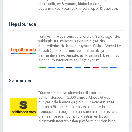
elektronik, ev & yaşam, kişisel bakım,
süpermarket, kozmetik, moda, spor & outdoor,
hobi, pet shop, ve takı & aksesuar gibi farklı
kategoriler altında da […]
Hepsiburada
WhatsApp
Facebook
Messenger
X
Bluesky
Tumblr
Pinterest
Email
Share
Türkiye’nin Hepsiburada’sı olarak, 32 kategoride,
yaklaşık 180 milyonu aşkın ürün çeşidini
müşterilerimizle buluşturuyoruz. Silikon Vadisi ile
Kapalı Çarşı kültürünü, veri ile tecrübeyi
harmanlayan ekibimizle, aylık yaklaşık beş milyon
siparişi müşterilerimize ulaştırıyoruz.
WhatsApp
Facebook
Messenger
X
Bluesky
Tumblr
Pinterest
Email
Share
Sahibinden
Türkiye’nin ilan ve alışverişte ilk adresi
sahibinden.com, 2000 yılında Aksoy Group
bünyesinde hayata geçirildi. Bir e-ticaret sitesi
olmanın ötesinde, ülkemizde e-ticaretin
doğuşundan bugüne olan sürecin de temsilcisi
olan sahibinden.com, Türkiye’nin en büyük
elektronik ticaret ve ilan platformlarından birisi
olma özelliğini taşıyor.