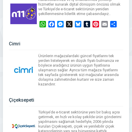
hizmetler sunarak dijital dönüşüm öncüsü olmak
ve Türkiye’de e-ticaret sektörünün yeniden
şekillenmesine liderlik etme çabasındayız..
WhatsApp
Facebook
Messenger
X
Bluesky
Tumblr
Pinterest
Email
Share
Cimri
Ürünlerin mağazalardaki güncel fiyatlarını tek
yerden listeleyerek en düşük fiyatı bulmanıza ve
böylece aradığınız ürünün uygun fiyatlısına
ulaşmanızı sağlar. Ayrıca tüm mağaza fiyatlarını
tek sayfada göstererek sizi mağazalar arasında
dolaşma zahmetinden kurtarır ve size zaman
kazandırır.
WhatsApp
Facebook
Messenger
X
Bluesky
Tumblr
Pinterest
Email
Share
Çiçeksepeti
Türkiye’de e-ticaret sektörüne yeni bir bakış açısı
getirmek, en hızlı ve kolay şekilde ürün gönderimi
yapılmasını sağlamak hedefiyle, 2006 yılında
kurulan Çiçeksepeti, çiçek ve yenilebilir çiçek
kategorilerinin yanı sıra bünyesine kattığı