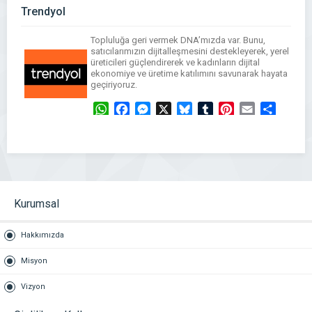
WhatsApp
Facebook
Messenger
X
Bluesky
Tumblr
Pinterest
Email
Share
Trendyol
Topluluğa geri vermek DNA’mızda var. Bunu,
satıcılarımızın dijitalleşmesini destekleyerek, yerel
üreticileri güçlendirerek ve kadınların dijital
ekonomiye ve üretime katılımını savunarak hayata
geçiriyoruz.
WhatsApp
Facebook
Messenger
X
Bluesky
Tumblr
Pinterest
Email
Share
Kurumsal
Hakkımızda
Misyon
Vizyon