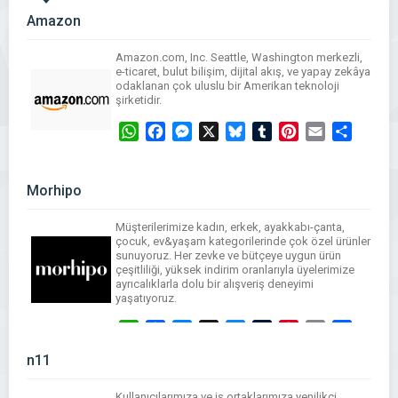
Amazon
Amazon.com, Inc. Seattle, Washington merkezli,
e-ticaret, bulut bilişim, dijital akış, ve yapay zekâya
odaklanan çok uluslu bir Amerikan teknoloji
şirketidir.
WhatsApp
Facebook
Messenger
X
Bluesky
Tumblr
Pinterest
Email
Share
Morhipo
Müşterilerimize kadın, erkek, ayakkabı-çanta,
çocuk, ev&yaşam kategorilerinde çok özel ürünler
sunuyoruz. Her zevke ve bütçeye uygun ürün
çeşitliliği, yüksek indirim oranlarıyla üyelerimize
ayrıcalıklarla dolu bir alışveriş deneyimi
yaşatıyoruz.
WhatsApp
Facebook
Messenger
X
Bluesky
Tumblr
Pinterest
Email
Share
n11
Kullanıcılarımıza ve iş ortaklarımıza yenilikçi