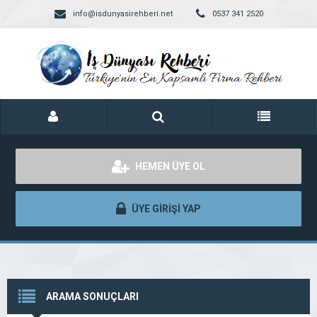
info@isdunyasirehberi.net
0537 341 2520
HEMEN ÜYE OL
ÜYE GİRİŞİ YAP
ARAMA SONUÇLARI