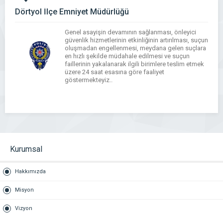
Dörtyol İlçe Emniyet Müdürlüğü
Genel asayişin devamının sağlanması, önleyici
güvenlik hizmetlerinin etkinliğinin artırılması, suçun
oluşmadan engellenmesi, meydana gelen suçlara
en hızlı şekilde müdahale edilmesi ve suçun
faillerinin yakalanarak ilgili birimlere teslim etmek
üzere 24 saat esasına göre faaliyet
göstermekteyiz..
WhatsApp
Facebook
Messenger
X
Bluesky
Tumblr
Pinterest
Email
Share
Kurumsal
Hakkımızda
Misyon
Vizyon