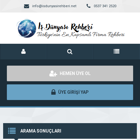
info@isdunyasirehberi.net
0537 341 2520
HEMEN ÜYE OL
ÜYE GİRİŞİ YAP
ARAMA SONUÇLARI