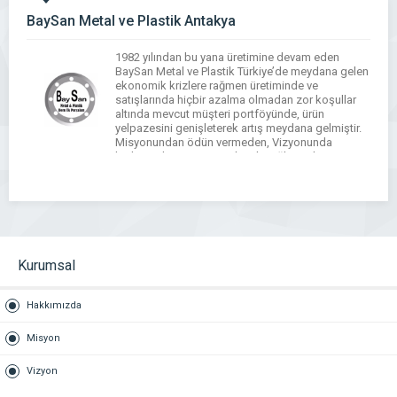
BaySan Metal ve Plastik Antakya
1982 yılından bu yana üretimine devam eden
BaySan Metal ve Plastik Türkiye’de meydana gelen
ekonomik krizlere rağmen üretiminde ve
satışlarında hiçbir azalma olmadan zor koşullar
altında mevcut müşteri portföyünde, ürün
yelpazesini genişleterek artış meydana gelmiştir.
Misyonundan ödün vermeden, Vizyonunda
herhangi bir sapmaya olanak sağlamadan
üretimine aynı hızla devam etmektedir. Dürüstlüğü
bir araç değil de bir […]
WhatsApp
Facebook
Messenger
X
Bluesky
Tumblr
Pinterest
Email
Share
Kurumsal
Hakkımızda
Misyon
Vizyon